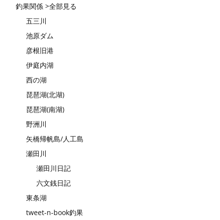
釣果関係 >全部見る
五三川
池原ダム
彦根旧港
伊庭内湖
西の湖
琵琶湖(北湖)
琵琶湖(南湖)
野洲川
矢橋帰帆島/人工島
瀬田川
瀬田川日記
六文銭日記
東条湖
tweet-n-book釣果