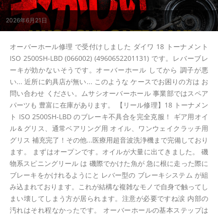
2026年6月21日
オーバーホール修理 で受付けしました ダイワ 18 トーナメント
ISO 2500SH-LBD (066002) (4960652201131) です。レバーブレ
ーキが効かないそうです。オーバーホール してから 調子が悪
い... 近所に釣具店が無い... このような ケースでお困りの方は お
問い合わせ ください。ムサシオーバーホール 事業部ではスペア
パーツも 豊富に在庫があります。 【リール修理】18 トーナメン
ト ISO 2500SH-LBD のブレーキ不具合を完全克服！ ギア用オイ
ル＆グリス、通常ベアリング用 オイル、ワンウェイクラッチ用
グリス 補充完了！その他...医療用超音波洗浄機まで完備しており
ます。 まずはオープンです。オイルが大量に出てきました。 磯
物系スピニングリール は 磯際でかけた魚が 急に根に走った際に
ブレーキをかけれるようにと レバー型の ブレーキシステム が組
み込まれております。これが結構な複雑なモノで自身で触ってし
まい壊してしまう方が居られます。注意が必要ですね涙 内部の
汚れはそれ程なかったです。 オーバーホールの基本ステップは