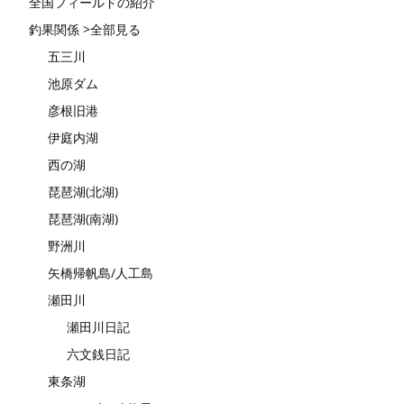
全国フィールドの紹介
釣果関係 >全部見る
五三川
池原ダム
彦根旧港
伊庭内湖
西の湖
琵琶湖(北湖)
琵琶湖(南湖)
野洲川
矢橋帰帆島/人工島
瀬田川
瀬田川日記
六文銭日記
東条湖