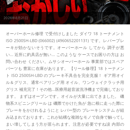
2026年6月21日
オーバーホール修理 で受付けしました ダイワ 18 トーナメント
ISO 2500SH-LBD (066002) (4960652201131) です。レバーブレ
ーキが効かないそうです。オーバーホール してから 調子が悪
い... 近所に釣具店が無い... このような ケースでお困りの方は お
問い合わせ ください。ムサシオーバーホール 事業部ではスペア
パーツも 豊富に在庫があります。 【リール修理】18 トーナメン
ト ISO 2500SH-LBD のブレーキ不具合を完全克服！ ギア用オイ
ル＆グリス、通常ベアリング用 オイル、ワンウェイクラッチ用
グリス 補充完了！その他...医療用超音波洗浄機まで完備しており
ます。 まずはオープンです。オイルが大量に出てきました。 磯
物系スピニングリール は 磯際でかけた魚が 急に根に走った際に
ブレーキをかけれるようにと レバー型の ブレーキシステム が組
み込まれております。これが結構な複雑なモノで自身で触ってし
まい壊してしまう方が居られます。注意が必要ですね涙 内部の