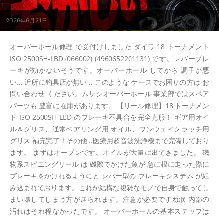
2026年6月21日
オーバーホール修理 で受付けしました ダイワ 18 トーナメント
ISO 2500SH-LBD (066002) (4960652201131) です。レバーブレ
ーキが効かないそうです。オーバーホール してから 調子が悪
い... 近所に釣具店が無い... このような ケースでお困りの方は お
問い合わせ ください。ムサシオーバーホール 事業部ではスペア
パーツも 豊富に在庫があります。 【リール修理】18 トーナメン
ト ISO 2500SH-LBD のブレーキ不具合を完全克服！ ギア用オイ
ル＆グリス、通常ベアリング用 オイル、ワンウェイクラッチ用
グリス 補充完了！その他...医療用超音波洗浄機まで完備しており
ます。 まずはオープンです。オイルが大量に出てきました。 磯
物系スピニングリール は 磯際でかけた魚が 急に根に走った際に
ブレーキをかけれるようにと レバー型の ブレーキシステム が組
み込まれております。これが結構な複雑なモノで自身で触ってし
まい壊してしまう方が居られます。注意が必要ですね涙 内部の
汚れはそれ程なかったです。 オーバーホールの基本ステップは