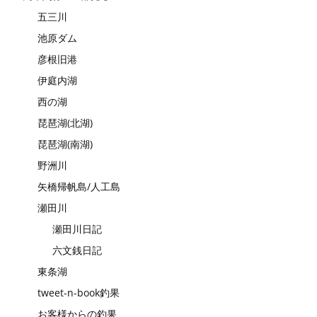
五三川
池原ダム
彦根旧港
伊庭内湖
西の湖
琵琶湖(北湖)
琵琶湖(南湖)
野洲川
矢橋帰帆島/人工島
瀬田川
瀬田川日記
六文銭日記
東条湖
tweet-n-book釣果
お客様からの釣果