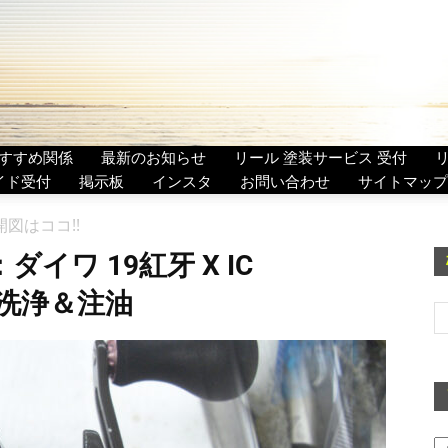
すすめ関係
最新のお知らせ
リール 塗装サービス 受付
イド受付
掲示板
インスタ
お問い合わせ
サイトマップ
展開図はココ!!
イワ 19紅牙 X IC
分解洗浄＆注油
ア