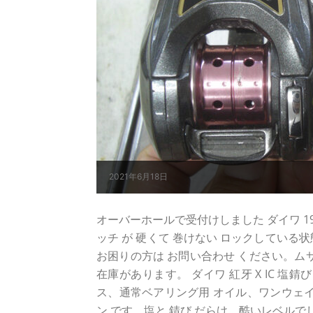
2021年6月18日
オーバーホールで受付けしました ダイワ 19紅牙
ッチ が 硬くて 巻けない ロックしている状
お困りの方は お問い合わせ ください。ム
在庫があります。 ダイワ 紅牙 X IC 
ス、通常ベアリング用 オイル、ワンウェイク
ン です。塩と 錆び だらけ... 酷いレベ