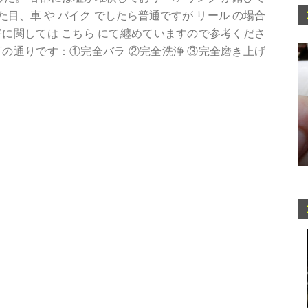
目、車 や バイク でしたら普通ですが リール の場合
に関しては こちら にて纏めていますので参考くださ
の通りです：①完全バラ ②完全洗浄 ③完全磨き上げ