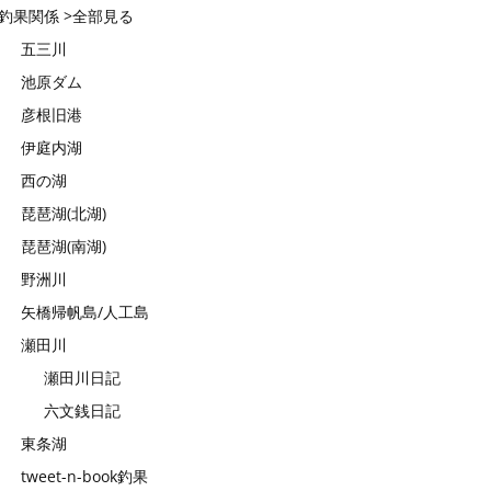
釣果関係 >全部見る
五三川
池原ダム
彦根旧港
伊庭内湖
西の湖
琵琶湖(北湖)
琵琶湖(南湖)
野洲川
矢橋帰帆島/人工島
瀬田川
瀬田川日記
六文銭日記
東条湖
tweet-n-book釣果