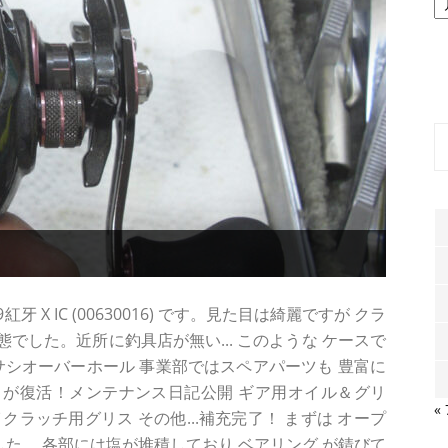
ー
カ
イ
ブ
 X IC (00630016) です。見た目は綺麗ですが クラ
態でした。近所に釣具店が無い... このような ケースで
サシオーバーホール 事業部ではスペアパーツも 豊富に
塩錆び が復活！メンテナンス日記公開 ギア用オイル＆グリ
«
ラッチ用グリス その他...補充完了！ まずは オープ
ルでした。 各部には塩が堆積しており ベアリング が錆びて