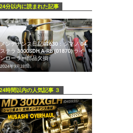
24分以内に読まれた記事
メンテナンス日記#1630：シマノ 04
ステラ 3000SDH A-RB (01870) ライ
ンローラー部品欠損
2024年9月28日
24時間以内の人気記事 ３