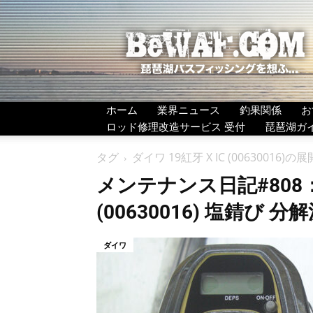
BeWAF
(ビ
ワ
エ
フ）
ホーム
業界ニュース
釣果関係
お
ロッド修理改造サービス 受付
琵琶湖ガ
タグ
ダイワ 19紅牙 X IC (00630016)の
メンテナンス日記#808：ダ
(00630016) 塩錆び 
ダイワ