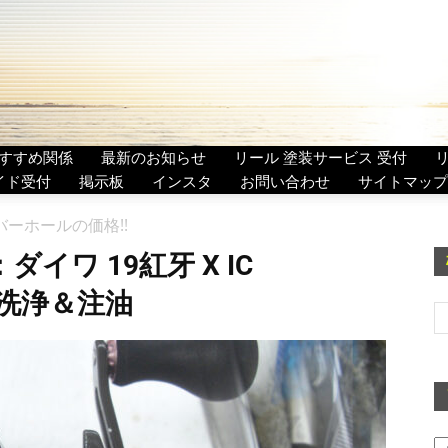
すすめ関係
最新のお知らせ
リール 塗装サービス 受付
イド受付
掲示板
インスタ
お問い合わせ
サイトマップ
オーバーホールの価格!!
イワ 19紅牙 X IC
分解洗浄＆注油
ア