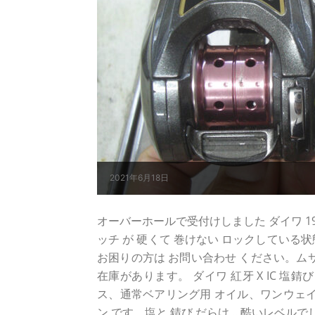
2021年6月18日
オーバーホールで受付けしました ダイワ 19紅牙
ッチ が 硬くて 巻けない ロックしている状
お困りの方は お問い合わせ ください。ム
在庫があります。 ダイワ 紅牙 X IC 
ス、通常ベアリング用 オイル、ワンウェイク
ン です。塩と 錆び だらけ... 酷いレベ