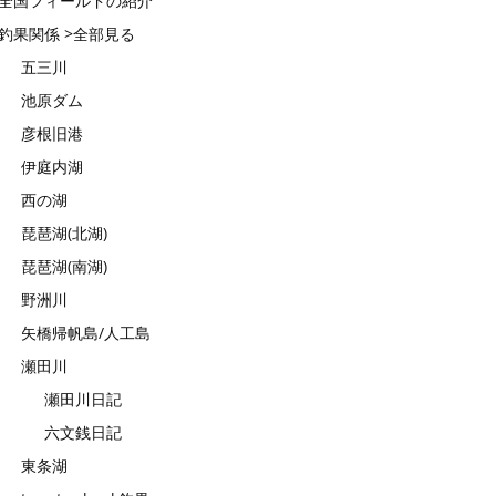
全国フィールドの紹介
釣果関係 >全部見る
五三川
池原ダム
彦根旧港
伊庭内湖
西の湖
琵琶湖(北湖)
琵琶湖(南湖)
野洲川
矢橋帰帆島/人工島
瀬田川
瀬田川日記
六文銭日記
東条湖