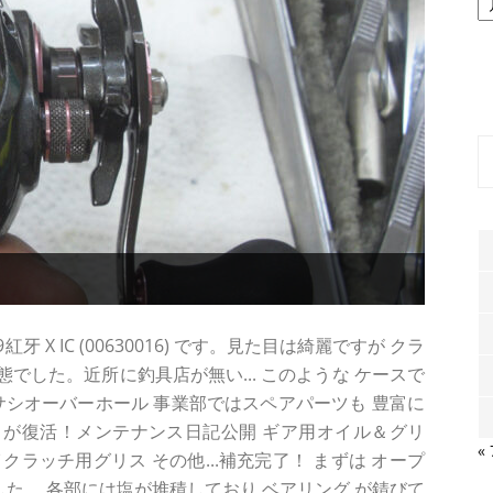
ー
カ
イ
ブ
 X IC (00630016) です。見た目は綺麗ですが クラ
態でした。近所に釣具店が無い... このような ケースで
サシオーバーホール 事業部ではスペアパーツも 豊富に
塩錆び が復活！メンテナンス日記公開 ギア用オイル＆グリ
«
ラッチ用グリス その他...補充完了！ まずは オープ
ルでした。 各部には塩が堆積しており ベアリング が錆びて