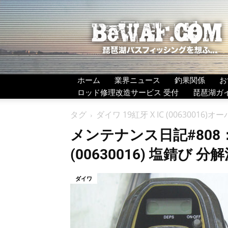
BeWAF
(ビ
ワ
エ
フ）
ホーム
業界ニュース
釣果関係
お
ロッド修理改造サービス 受付
琵琶湖ガ
タグ
ダイワ 19紅牙 X IC (00630016)
メンテナンス日記#808：ダ
(00630016) 塩錆び 
ダイワ