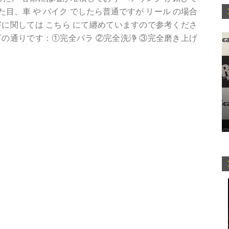
目、車 や バイク でしたら普通ですが リール の場合
に関しては こちら にて纏めていますので参考くださ
の通りです：①完全バラ ②完全洗浄 ③完全磨き上げ