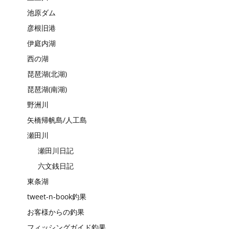
池原ダム
彦根旧港
伊庭内湖
西の湖
琵琶湖(北湖)
琵琶湖(南湖)
野洲川
矢橋帰帆島/人工島
瀬田川
瀬田川日記
六文銭日記
東条湖
tweet-n-book釣果
お客様からの釣果
フィッシングガイド釣果