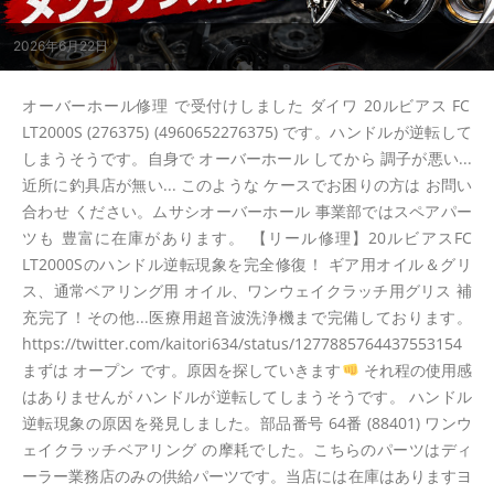
2026年6月22日
オーバーホール修理 で受付けしました ダイワ 20ルビアス FC
LT2000S (276375) (4960652276375) です。ハンドルが逆転して
しまうそうです。自身で オーバーホール してから 調子が悪い...
近所に釣具店が無い... このような ケースでお困りの方は お問い
合わせ ください。ムサシオーバーホール 事業部ではスペアパー
ツも 豊富に在庫があります。 【リール修理】20ルビアスFC
LT2000Sのハンドル逆転現象を完全修復！ ギア用オイル＆グリ
ス、通常ベアリング用 オイル、ワンウェイクラッチ用グリス 補
充完了！その他...医療用超音波洗浄機まで完備しております。
https://twitter.com/kaitori634/status/1277885764437553154
まずは オープン です。原因を探していきます
それ程の使用感
はありませんが ハンドルが逆転してしまうそうです。 ハンドル
逆転現象の原因を発見しました。部品番号 64番 (88401) ワンウ
ェイクラッチベアリング の摩耗でした。こちらのパーツはディ
ーラー業務店のみの供給パーツです。当店には在庫はありますヨ