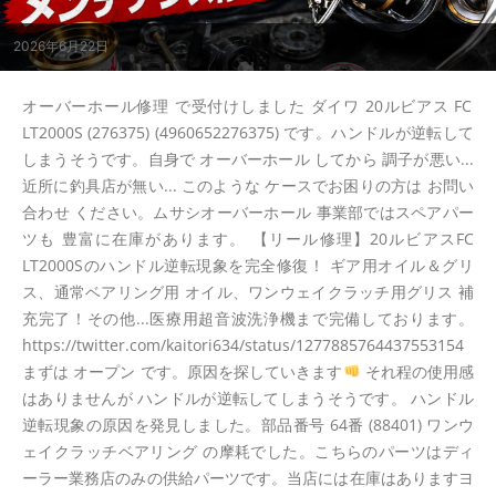
2026年6月22日
オーバーホール修理 で受付けしました ダイワ 20ルビアス FC
LT2000S (276375) (4960652276375) です。ハンドルが逆転して
しまうそうです。自身で オーバーホール してから 調子が悪い...
近所に釣具店が無い... このような ケースでお困りの方は お問い
合わせ ください。ムサシオーバーホール 事業部ではスペアパー
ツも 豊富に在庫があります。 【リール修理】20ルビアスFC
LT2000Sのハンドル逆転現象を完全修復！ ギア用オイル＆グリ
ス、通常ベアリング用 オイル、ワンウェイクラッチ用グリス 補
充完了！その他...医療用超音波洗浄機まで完備しております。
https://twitter.com/kaitori634/status/1277885764437553154
まずは オープン です。原因を探していきます
それ程の使用感
はありませんが ハンドルが逆転してしまうそうです。 ハンドル
逆転現象の原因を発見しました。部品番号 64番 (88401) ワンウ
ェイクラッチベアリング の摩耗でした。こちらのパーツはディ
ーラー業務店のみの供給パーツです。当店には在庫はありますヨ