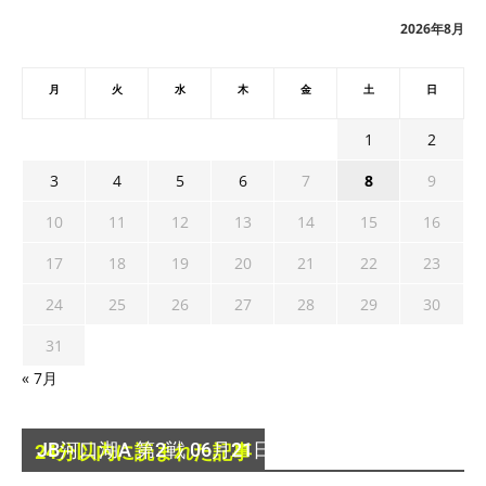
ブ
2026年8月
月
火
水
木
金
土
日
1
2
3
4
5
6
7
8
9
10
11
12
13
14
15
16
17
18
19
20
21
22
23
24
25
26
27
28
29
30
31
« 7月
JB河口湖A 第2戦 06月21日の結果＆パターン
24分以内に読まれた記事
2015年6月21日