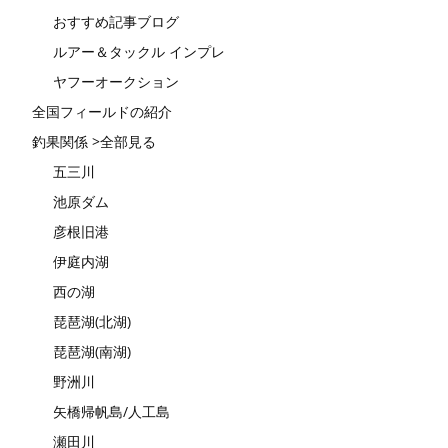
おすすめ記事ブログ
ルアー＆タックル インプレ
ヤフーオークション
全国フィールドの紹介
釣果関係 >全部見る
五三川
池原ダム
彦根旧港
伊庭内湖
西の湖
琵琶湖(北湖)
琵琶湖(南湖)
野洲川
矢橋帰帆島/人工島
瀬田川