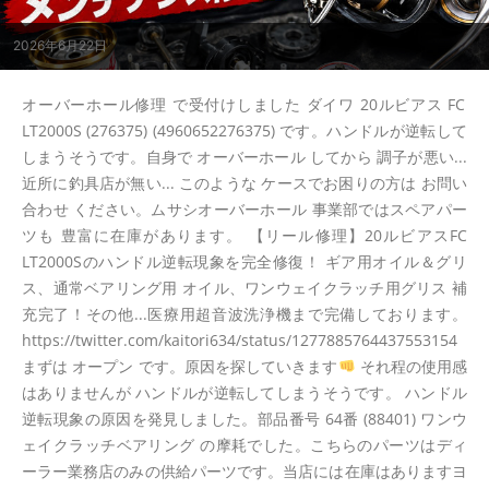
2026年6月22日
オーバーホール修理 で受付けしました ダイワ 20ルビアス FC
LT2000S (276375) (4960652276375) です。ハンドルが逆転して
しまうそうです。自身で オーバーホール してから 調子が悪い...
近所に釣具店が無い... このような ケースでお困りの方は お問い
合わせ ください。ムサシオーバーホール 事業部ではスペアパー
ツも 豊富に在庫があります。 【リール修理】20ルビアスFC
LT2000Sのハンドル逆転現象を完全修復！ ギア用オイル＆グリ
ス、通常ベアリング用 オイル、ワンウェイクラッチ用グリス 補
充完了！その他...医療用超音波洗浄機まで完備しております。
https://twitter.com/kaitori634/status/1277885764437553154
まずは オープン です。原因を探していきます
それ程の使用感
はありませんが ハンドルが逆転してしまうそうです。 ハンドル
逆転現象の原因を発見しました。部品番号 64番 (88401) ワンウ
ェイクラッチベアリング の摩耗でした。こちらのパーツはディ
ーラー業務店のみの供給パーツです。当店には在庫はありますヨ