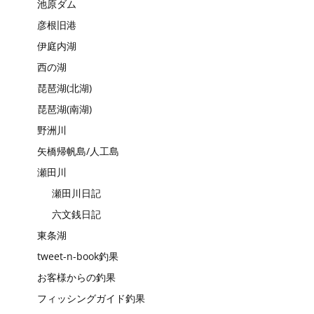
池原ダム
彦根旧港
伊庭内湖
西の湖
琵琶湖(北湖)
琵琶湖(南湖)
野洲川
矢橋帰帆島/人工島
瀬田川
瀬田川日記
六文銭日記
東条湖
tweet-n-book釣果
お客様からの釣果
フィッシングガイド釣果