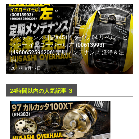
メンテナンス日記#451：ダイワ 04 リベルト ピ
クシー イエローパール 左 (00613993)
(4960652596206) 定期メンテナンス 洗浄＆注
油
2017年8月17日
24時間以内の人気記事 ３