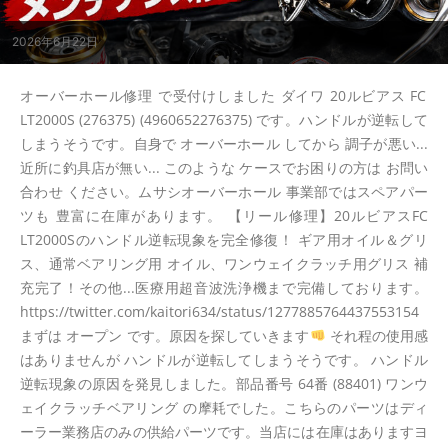
2026年6月22日
オーバーホール修理 で受付けしました ダイワ 20ルビアス FC
LT2000S (276375) (4960652276375) です。ハンドルが逆転して
しまうそうです。自身で オーバーホール してから 調子が悪い...
近所に釣具店が無い... このような ケースでお困りの方は お問い
合わせ ください。ムサシオーバーホール 事業部ではスペアパー
ツも 豊富に在庫があります。 【リール修理】20ルビアスFC
LT2000Sのハンドル逆転現象を完全修復！ ギア用オイル＆グリ
ス、通常ベアリング用 オイル、ワンウェイクラッチ用グリス 補
充完了！その他...医療用超音波洗浄機まで完備しております。
https://twitter.com/kaitori634/status/1277885764437553154
まずは オープン です。原因を探していきます
それ程の使用感
はありませんが ハンドルが逆転してしまうそうです。 ハンドル
逆転現象の原因を発見しました。部品番号 64番 (88401) ワンウ
ェイクラッチベアリング の摩耗でした。こちらのパーツはディ
ーラー業務店のみの供給パーツです。当店には在庫はありますヨ