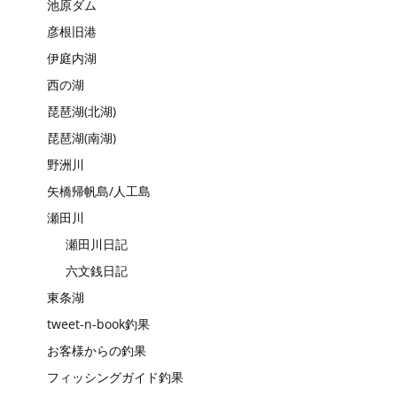
池原ダム
彦根旧港
伊庭内湖
西の湖
琵琶湖(北湖)
琵琶湖(南湖)
野洲川
矢橋帰帆島/人工島
瀬田川
瀬田川日記
六文銭日記
東条湖
tweet-n-book釣果
お客様からの釣果
フィッシングガイド釣果