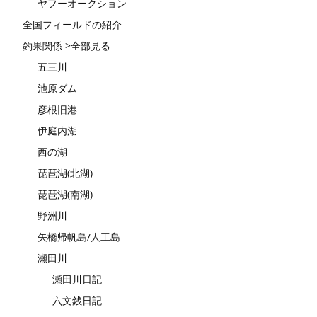
ヤフーオークション
全国フィールドの紹介
釣果関係 >全部見る
五三川
池原ダム
彦根旧港
伊庭内湖
西の湖
琵琶湖(北湖)
琵琶湖(南湖)
野洲川
矢橋帰帆島/人工島
瀬田川
瀬田川日記
六文銭日記