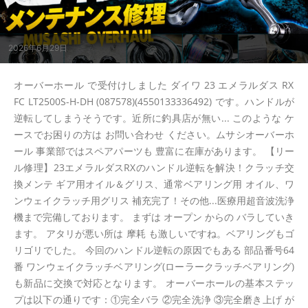
2026年6月29日
オーバーホール で受付けしました ダイワ 23 エメラルダス RX
FC LT2500S-H-DH (087578)(4550133336492) です。ハンドルが
逆転してしまうそうです。近所に釣具店が無い... このような ケ
ースでお困りの方は お問い合わせ ください。ムサシオーバーホ
ール 事業部ではスペアパーツも 豊富に在庫があります。 【リー
ル修理】23エメラルダスRXのハンドル逆転を解決！クラッチ交
換メンテ ギア用オイル＆グリス、通常ベアリング用 オイル、ワ
ンウェイクラッチ用グリス 補充完了！その他...医療用超音波洗浄
機まで完備しております。 まずは オープン からの バラしていき
ます。 アタリが悪い所は 摩耗 も激しいですね。ベアリングもゴ
リゴリでした。 今回のハンドル逆転の原因でもある 部品番号64
番 ワンウェイクラッチベアリング(ローラークラッチベアリング)
も新品に交換で対応となります。 オーバーホールの基本ステッ
プは以下の通りです：①完全バラ ②完全洗浄 ③完全磨き上げ が