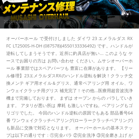
2026年6月29日
オーバーホール で受付けしました ダイワ 23 エメラルダス RX
FC LT2500S-H-DH (087578)(4550133336492) です。ハンドルが
逆転してしまうそうです。近所に釣具店が無い... このような ケ
ースでお困りの方は お問い合わせ ください。ムサシオーバーホ
ール 事業部ではスペアパーツも 豊富に在庫があります。 【リー
ル修理】23エメラルダスRXのハンドル逆転を解決！クラッチ交
換メンテ ギア用オイル＆グリス、通常ベアリング用 オイル、ワ
ンウェイクラッチ用グリス 補充完了！その他...医療用超音波洗浄
機まで完備しております。 まずは オープン からの バラしていき
ます。 アタリが悪い所は 摩耗 も激しいですね。ベアリングもゴ
リゴリでした。 今回のハンドル逆転の原因でもある 部品番号64
番 ワンウェイクラッチベアリング(ローラークラッチベアリング)
も新品に交換で対応となります。 オーバーホールの基本ステッ
プは以下の通りです：①完全バラ ②完全洗浄 ③完全磨き上げ が