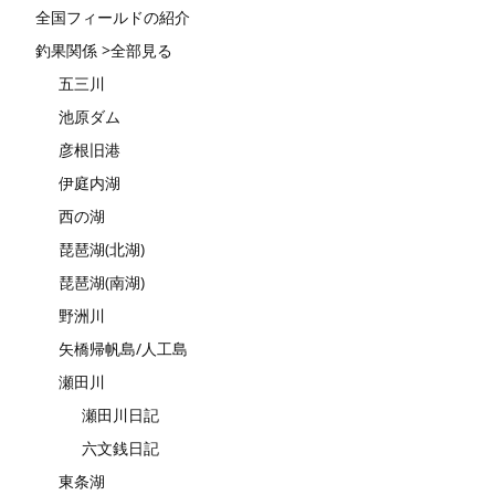
全国フィールドの紹介
釣果関係 >全部見る
五三川
池原ダム
彦根旧港
伊庭内湖
西の湖
琵琶湖(北湖)
琵琶湖(南湖)
野洲川
矢橋帰帆島/人工島
瀬田川
瀬田川日記
六文銭日記
東条湖