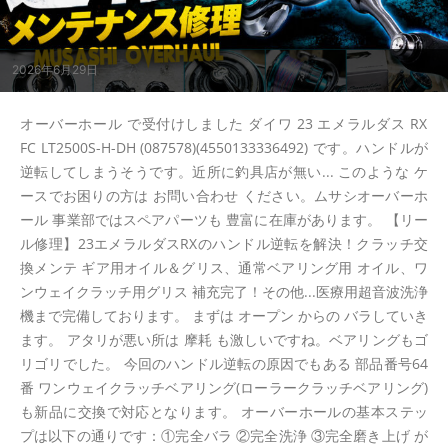
2026年6月29日
オーバーホール で受付けしました ダイワ 23 エメラルダス RX
FC LT2500S-H-DH (087578)(4550133336492) です。ハンドルが
逆転してしまうそうです。近所に釣具店が無い... このような ケ
ースでお困りの方は お問い合わせ ください。ムサシオーバーホ
ール 事業部ではスペアパーツも 豊富に在庫があります。 【リー
ル修理】23エメラルダスRXのハンドル逆転を解決！クラッチ交
換メンテ ギア用オイル＆グリス、通常ベアリング用 オイル、ワ
ンウェイクラッチ用グリス 補充完了！その他...医療用超音波洗浄
機まで完備しております。 まずは オープン からの バラしていき
ます。 アタリが悪い所は 摩耗 も激しいですね。ベアリングもゴ
リゴリでした。 今回のハンドル逆転の原因でもある 部品番号64
番 ワンウェイクラッチベアリング(ローラークラッチベアリング)
も新品に交換で対応となります。 オーバーホールの基本ステッ
プは以下の通りです：①完全バラ ②完全洗浄 ③完全磨き上げ が