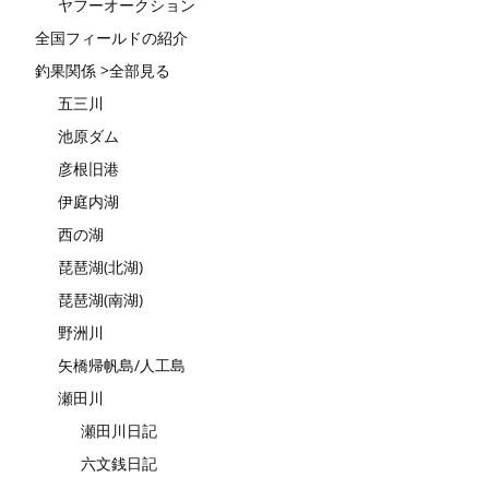
ヤフーオークション
全国フィールドの紹介
釣果関係 >全部見る
五三川
池原ダム
彦根旧港
伊庭内湖
西の湖
琵琶湖(北湖)
琵琶湖(南湖)
野洲川
矢橋帰帆島/人工島
瀬田川
瀬田川日記
六文銭日記