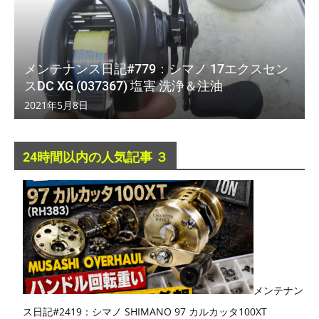
メンテナンス日記#779：シマノ 17エクスセン
スDC XG (037367) 塩害 洗浄＆注油
2021年5月8日
24時間以内の人気記事 ３
メンテナン
ス日記#2419：シマノ SHIMANO 97 カルカッタ100XT