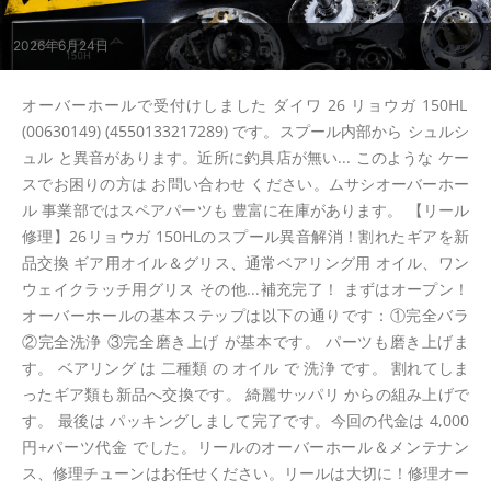
2026年6月24日
オーバーホールで受付けしました ダイワ 26 リョウガ 150HL
(00630149) (4550133217289) です。スプール内部から シュルシ
ュル と異音があります。近所に釣具店が無い... このような ケー
スでお困りの方は お問い合わせ ください。ムサシオーバーホー
ル 事業部ではスペアパーツも 豊富に在庫があります。 【リール
修理】26リョウガ 150HLのスプール異音解消！割れたギアを新
品交換 ギア用オイル＆グリス、通常ベアリング用 オイル、ワン
ウェイクラッチ用グリス その他...補充完了！ まずはオープン！
オーバーホールの基本ステップは以下の通りです：①完全バラ
②完全洗浄 ③完全磨き上げ が基本です。 パーツも磨き上げま
す。 ベアリング は 二種類 の オイル で 洗浄 です。 割れてしま
ったギア類も新品へ交換です。 綺麗サッパリ からの組み上げで
す。 最後は パッキングしまして完了です。今回の代金は 4,000
円+パーツ代金 でした。リールのオーバーホール＆メンテナン
ス、修理チューンはお任せください。リールは大切に！修理オー