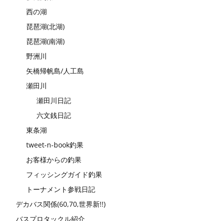
西の湖
琵琶湖(北湖)
琵琶湖(南湖)
野洲川
矢橋帰帆島/人工島
瀬田川
瀬田川日記
六文銭日記
東条湖
tweet-n-book釣果
お客様からの釣果
フィッシングガイド釣果
トーナメント参戦日記
デカバス関係(60,70,世界新!!)
バスプロタックル紹介