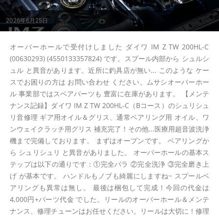
2026年6月25日
オーバーホールで受付けしました ダイワ IM Z TW 200HL-C
(00630293) (4550133357824) です。スプール内部から シュルシ
ュル と異音があります。近所に釣具店が無い... このような ケー
スでお困りの方は お問い合わせ ください。ムサシオーバーホー
ル 事業部ではスペアパーツも 豊富に在庫があります。 【メンテ
ナンス記録】ダイワ IM Z TW 200HL-C（Bコース）のシュリシュ
リ音修理 ギア用オイル＆グリス、通常ベアリング用 オイル、ワ
ンウェイクラッチ用グリス 補充完了！その他...医療用超音波洗浄
機まで完備しております。 まずはオープンです。 ベアリングか
ら シュリシュリ と異音がありました。 オーバーホールの基本ス
テップは以下の通りです：①完全バラ ②完全洗浄 ③完全磨き上
げ が基本です。 ハンドルもノブも綺麗にしますね~ スプールベ
アリングも異常は無し。 最後は梱包して完成！今回の代金は
4,000円+パーツ代金 でした。リールのオーバーホール＆メンテ
ナンス、修理チューンはお任せください。リールは大切に！修理