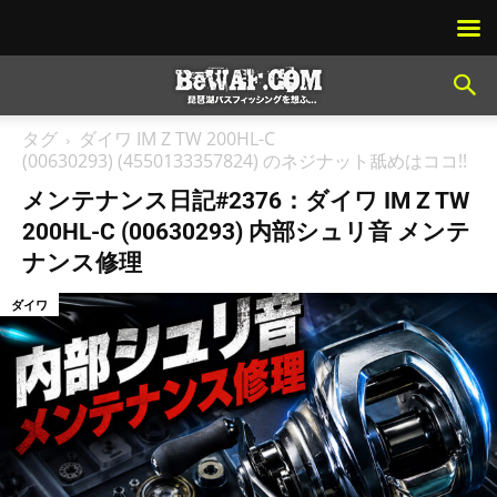
タグ
ダイワ IM Z TW 200HL-C
(00630293) (4550133357824) のネジナット舐めはココ!!
メンテナンス日記#2376：ダイワ IM Z TW
200HL-C (00630293) 内部シュリ音 メンテ
ナンス修理
ダイワ