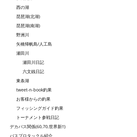
西の湖
琵琶湖(北湖)
琵琶湖(南湖)
野洲川
矢橋帰帆島/人工島
瀬田川
瀬田川日記
六文銭日記
東条湖
tweet-n-book釣果
お客様からの釣果
フィッシングガイド釣果
トーナメント参戦日記
デカバス関係(60,70,世界新!!)
バスプロタックル紹介