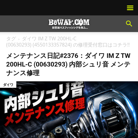
タグ
ダイワ IM Z TW 200HL-C
(00630293) (4550133357824) の修理受付窓口はコチラ!!
メンテナンス日記#2376：ダイワ IM Z TW
200HL-C (00630293) 内部シュリ音 メンテ
ナンス修理
ダイワ