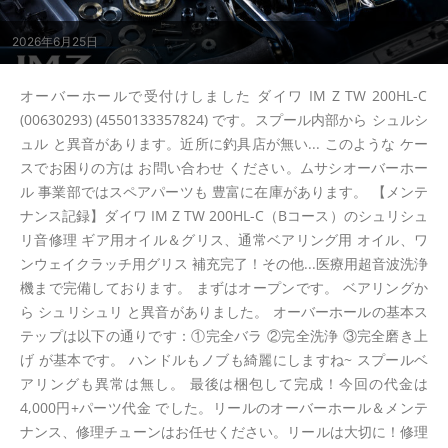
2026年6月25日
オーバーホールで受付けしました ダイワ IM Z TW 200HL-C
(00630293) (4550133357824) です。スプール内部から シュルシ
ュル と異音があります。近所に釣具店が無い... このような ケー
スでお困りの方は お問い合わせ ください。ムサシオーバーホー
ル 事業部ではスペアパーツも 豊富に在庫があります。 【メンテ
ナンス記録】ダイワ IM Z TW 200HL-C（Bコース）のシュリシュ
リ音修理 ギア用オイル＆グリス、通常ベアリング用 オイル、ワ
ンウェイクラッチ用グリス 補充完了！その他...医療用超音波洗浄
機まで完備しております。 まずはオープンです。 ベアリングか
ら シュリシュリ と異音がありました。 オーバーホールの基本ス
テップは以下の通りです：①完全バラ ②完全洗浄 ③完全磨き上
げ が基本です。 ハンドルもノブも綺麗にしますね~ スプールベ
アリングも異常は無し。 最後は梱包して完成！今回の代金は
4,000円+パーツ代金 でした。リールのオーバーホール＆メンテ
ナンス、修理チューンはお任せください。リールは大切に！修理