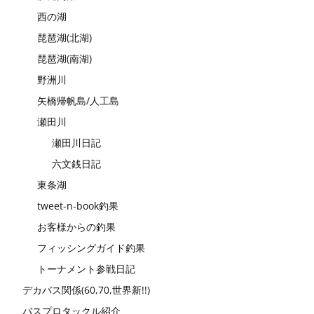
西の湖
琵琶湖(北湖)
琵琶湖(南湖)
野洲川
矢橋帰帆島/人工島
瀬田川
瀬田川日記
六文銭日記
東条湖
tweet-n-book釣果
お客様からの釣果
フィッシングガイド釣果
トーナメント参戦日記
デカバス関係(60,70,世界新!!)
バスプロタックル紹介