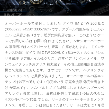
2026年6月25日
オーバーホールで受付けしました ダイワ IM Z TW 200HL-C
(00630293) (4550133357824) です。スプール内部から シュルシ
ュル と異音があります。近所に釣具店が無い... このような ケー
スでお困りの方は お問い合わせ ください。ムサシオーバーホー
ル 事業部ではスペアパーツも 豊富に在庫があります。 【メンテ
ナンス記録】ダイワ IM Z TW 200HL-C（Bコース）のシュリシュ
リ音修理 ギア用オイル＆グリス、通常ベアリング用 オイル、ワ
ンウェイクラッチ用グリス 補充完了！その他...医療用超音波洗浄
機まで完備しております。 まずはオープンです。 ベアリングか
ら シュリシュリ と異音がありました。 オーバーホールの基本ス
テップは以下の通りです：①完全バラ ②完全洗浄 ③完全磨き上
げ が基本です。 ハンドルもノブも綺麗にしますね~ スプールベ
アリングも異常は無し。 最後は梱包して完成！今回の代金は
4,000円+パーツ代金 でした。リールのオーバーホール＆メンテ
ナンス、修理チューンはお任せください。リールは大切に！修理