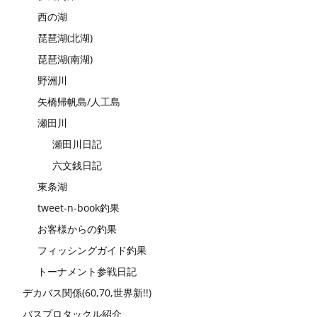
西の湖
琵琶湖(北湖)
琵琶湖(南湖)
野洲川
矢橋帰帆島/人工島
瀬田川
瀬田川日記
六文銭日記
東条湖
tweet-n-book釣果
お客様からの釣果
フィッシングガイド釣果
トーナメント参戦日記
デカバス関係(60,70,世界新!!)
バスプロタックル紹介