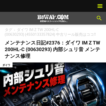
タグ
ダイワ IM Z TW 200HL-C
(00630293) (4550133357824) 中古リール販売はココ!!
メンテナンス日記#2376：ダイワ IM Z TW
200HL-C (00630293) 内部シュリ音 メンテ
ナンス修理
ダイワ