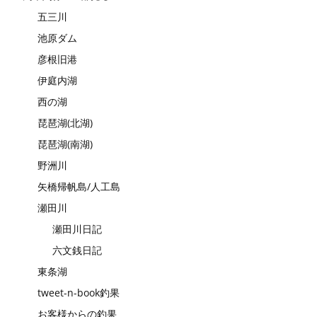
五三川
池原ダム
彦根旧港
伊庭内湖
西の湖
琵琶湖(北湖)
琵琶湖(南湖)
野洲川
矢橋帰帆島/人工島
瀬田川
瀬田川日記
六文銭日記
東条湖
tweet-n-book釣果
お客様からの釣果