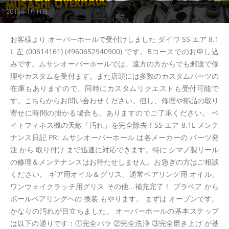
2018年1月11日
お客様より オーバーホールで受付けしました ダイワ SS エア 8.1
L 左 (00614161) (4960652940900) です。Bコースでのお申し込
みです。ムサシオーバーホールでは、遠方の方からでも郵送で修
理やカスタムを受付ます。また店頭には多数のカスタムパーツの
在庫もありますので、同時にカスタムリクエストも受付可能で
す。こちらからお問い合わせください。但し、修理や部品の取り
寄せに時間の掛かる場合も、ありますのでご了承ください。 ベ
イトフィネス機の天敵「汚れ」を完全除去！SS エア 8.1L メンテ
ナンス日記 PR: ムサシオーバーホール は各メーカーの パーツ発
注 から 取り付け まで迅速に対応できます。特に シマノ製リール
の修理＆メンテナンスはお待たせしません。お急ぎの方はご相談
ください。 ギア用オイル＆グリス、通常ベアリング用 オイル、
ワンウェイクラッチ用グリス その他...補充完了！ プラベア から
ボールベアリングヘの 換装 もやります。 まずは オープンです。
かなりの汚れが目立ちました。 オーバーホールの基本ステップ
は以下の通りです：①完全バラ ②完全洗浄 ③完全磨き上げ が基