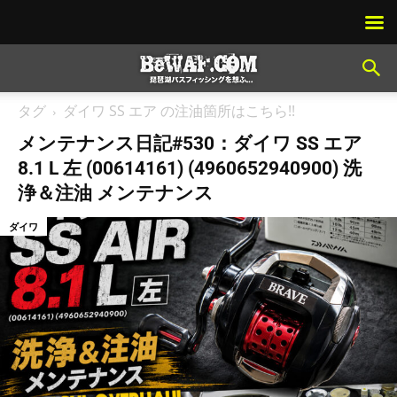
タグ
ダイワ SS エア の注油箇所はこちら!!
メンテナンス日記#530：ダイワ SS エア
8.1 L 左 (00614161) (4960652940900) 洗
浄＆注油 メンテナンス
ダイワ