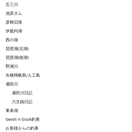
五三川
池原ダム
彦根旧港
伊庭内湖
西の湖
琵琶湖(北湖)
琵琶湖(南湖)
野洲川
矢橋帰帆島/人工島
瀬田川
瀬田川日記
六文銭日記
東条湖
tweet-n-book釣果
お客様からの釣果