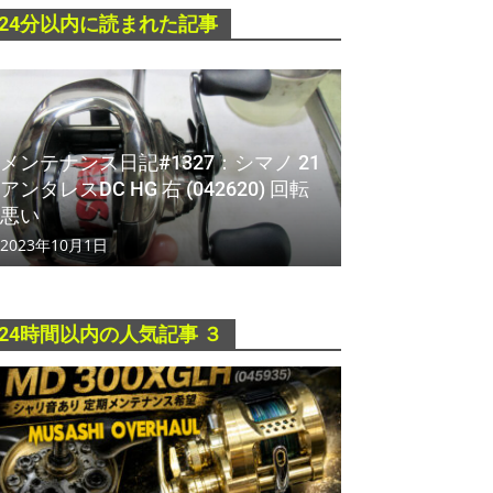
24分以内に読まれた記事
メンテナンス日記#1327：シマノ 21
アンタレスDC HG 右 (042620) 回転
悪い
2023年10月1日
24時間以内の人気記事 ３