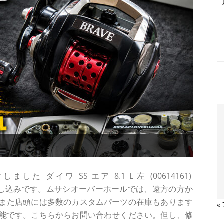
ー
カ
イ
ブ
ダイワ SS エア 8.1 L 左 (00614161)
スでのお申し込みです。ムサシオーバーホールでは、遠方の方か
また店頭には多数のカスタムパーツの在庫もあります
«
能です。こちらからお問い合わせください。但し、修