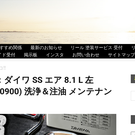
すすめ関係
最新のお知らせ
リール 塗装サービス 受付
イド受付
掲示板
インスタ
お問い合わせ
サイトマップ
!!
イワ SS エア 8.1 L 左
52940900) 洗浄＆注油 メンテナン
ア