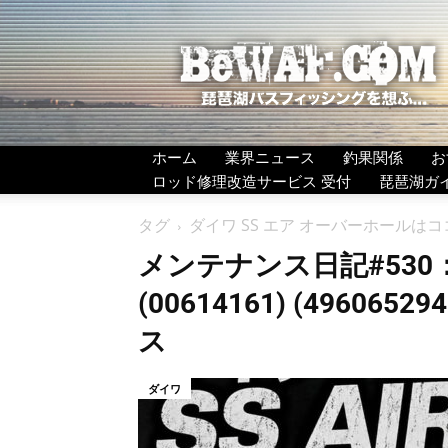
BeWAF
(ビ
ワ
エ
フ）
ホーム
業界ニュース
釣果関係
お
ロッド修理改造サービス 受付
琵琶湖ガ
タグ
ダイワ SS エア オーバーホールはココ
メンテナンス日記#530：ダ
(00614161) (49606
ス
ダイワ