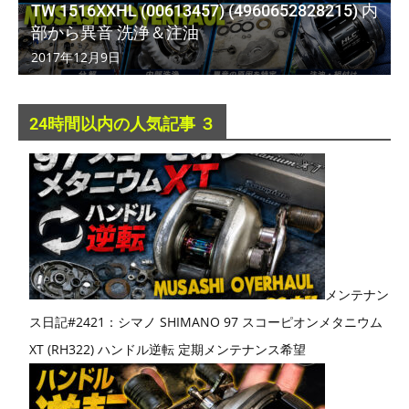
TW 1516XXHL (00613457) (4960652828215) 内
部から異音 洗浄＆注油
2017年12月9日
24時間以内の人気記事 ３
メンテナン
ス日記#2421：シマノ SHIMANO 97 スコーピオンメタニウム
XT (RH322) ハンドル逆転 定期メンテナンス希望