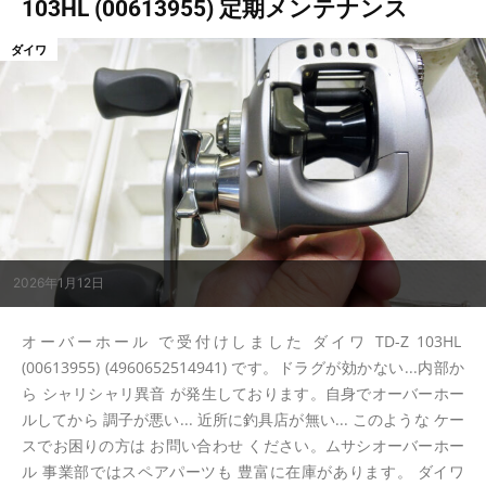
103HL (00613955) 定期メンテナンス
ダイワ
2026年1月12日
オーバーホール で受付けしました ダイワ TD-Z 103HL
(00613955) (4960652514941) です。ドラグが効かない...内部か
ら シャリシャリ異音 が発生しております。自身でオーバーホー
ルしてから 調子が悪い... 近所に釣具店が無い... このような ケー
スでお困りの方は お問い合わせ ください。ムサシオーバーホー
ル 事業部ではスペアパーツも 豊富に在庫があります。 ダイワ