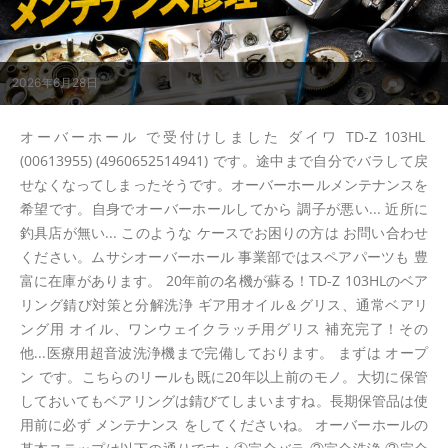
2026年6月28日
オーバーホール で受付けしました ダイワ TD-Z 103HL
(00613955) (4960652514941) です。途中まで自分でバラして戻
せなくなってしまったそうです。オーバーホールメンテナンスを
希望です。自身でオーバーホールしてから 調子が悪い... 近所に
釣具店が無い... このような ケースでお困りの方は お問い合わせ
ください。ムサシオーバーホール 事業部ではスペアパーツも 豊
富に在庫があります。 20年前の名機が蘇る！TD-Z 103HLのベア
リング錆び対策と分解洗浄 ギア用オイル＆グリス、通常ベアリ
ング用 オイル、ワンウェイクラッチ用グリス 補充完了！その
他...医療用超音波洗浄機まで完備しております。 まずは オープ
ン です。こちらのリールも既に20年以上前のモノ。大切に保管
しておいてもベアリングは錆びてしまいますね。長期保管品は使
用前に必ず メンテナンス をしてくださいね。 オーバーホールの