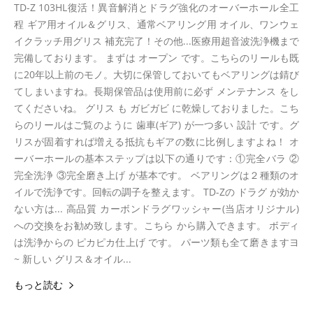
TD-Z 103HL復活！異音解消とドラグ強化のオーバーホール全工
程 ギア用オイル＆グリス、通常ベアリング用 オイル、ワンウェ
イクラッチ用グリス 補充完了！その他...医療用超音波洗浄機まで
完備しております。 まずは オープン です。こちらのリールも既
に20年以上前のモノ。大切に保管しておいてもベアリングは錆び
てしまいますね。長期保管品は使用前に必ず メンテナンス をし
てくださいね。 グリス も ガビガビ に乾燥しておりました。こち
らのリールはご覧のように 歯車(ギア) が一つ多い 設計 です。グ
リスが固着すれば増える抵抗もギアの数に比例しますよね！ オ
ーバーホールの基本ステップは以下の通りです：①完全バラ ②
完全洗浄 ③完全磨き上げ が基本です。 ベアリングは２種類のオ
イルで洗浄です。回転の調子を整えます。 TD-Zの ドラグ が効か
ない方は... 高品質 カーボンドラグワッシャー(当店オリジナル)
への交換をお勧め致します。こちら から購入できます。 ボディ
は洗浄からの ピカピカ仕上げ です。 パーツ類も全て磨きますヨ
~ 新しい グリス＆オイル...
もっと読む