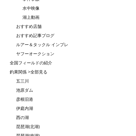
水中映像
湖上動画
おすすめ店舗
おすすめ記事ブログ
ルアー＆タックル インプレ
ヤフーオークション
全国フィールドの紹介
釣果関係 >全部見る
五三川
池原ダム
彦根旧港
伊庭内湖
西の湖
琵琶湖(北湖)
琵琶湖(南湖)