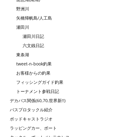
野洲川
矢橋帰帆島/人工島
瀬田川
瀬田川日記
六文銭日記
東条湖
tweet-n-book釣果
お客様からの釣果
フィッシングガイド釣果
トーナメント参戦日記
デカバス関係(60,70,世界新!!)
バスプロタックル紹介
ポッドキャストラジオ
ラッピングカー、ボート