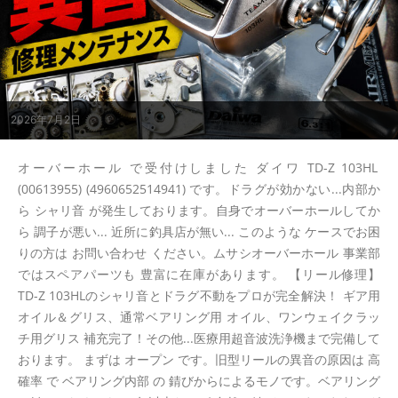
2026年7月2日
オーバーホール で受付けしました ダイワ TD-Z 103HL
(00613955) (4960652514941) です。ドラグが効かない...内部か
ら シャリ音 が発生しております。自身でオーバーホールしてか
ら 調子が悪い... 近所に釣具店が無い... このような ケースでお困
りの方は お問い合わせ ください。ムサシオーバーホール 事業部
ではスペアパーツも 豊富に在庫があります。 【リール修理】
TD-Z 103HLのシャリ音とドラグ不動をプロが完全解決！ ギア用
オイル＆グリス、通常ベアリング用 オイル、ワンウェイクラッ
チ用グリス 補充完了！その他...医療用超音波洗浄機まで完備して
おります。 まずは オープン です。旧型リールの異音の原因は 高
確率 で ベアリング内部 の 錆びからによるモノです。ベアリング