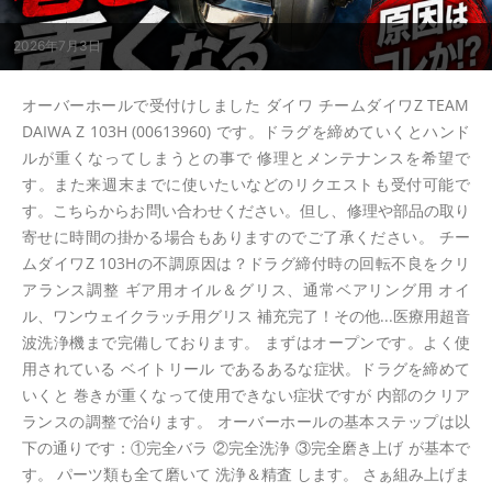
2026年7月3日
オーバーホールで受付けしました ダイワ チームダイワZ TEAM
DAIWA Z 103H (00613960) です。ドラグを締めていくとハンド
ルが重くなってしまうとの事で 修理とメンテナンスを希望で
す。また来週末までに使いたいなどのリクエストも受付可能で
す。こちらからお問い合わせください。但し、修理や部品の取り
寄せに時間の掛かる場合もありますのでご了承ください。 チー
ムダイワZ 103Hの不調原因は？ドラグ締付時の回転不良をクリ
アランス調整 ギア用オイル＆グリス、通常ベアリング用 オイ
ル、ワンウェイクラッチ用グリス 補充完了！その他...医療用超音
波洗浄機まで完備しております。 まずはオープンです。よく使
用されている ベイトリール であるあるな症状。ドラグを締めて
いくと 巻きが重くなって使用できない症状ですが 内部のクリア
ランスの調整で治ります。 オーバーホールの基本ステップは以
下の通りです：①完全バラ ②完全洗浄 ③完全磨き上げ が基本で
す。 パーツ類も全て磨いて 洗浄＆精査 します。 さぁ組み上げま