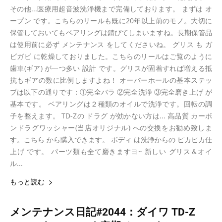
その他...医療用超音波洗浄機まで完備しております。 まずは オ
ープン です。こちらのリールも既に20年以上前のモノ。大切に
保管しておいてもベアリングは錆びてしまいますね。長期保管品
は使用前に必ず メンテナンス をしてくださいね。 グリス も ガ
ビガビ に乾燥しておりました。こちらのリールはご覧のように
歯車(ギア) が一つ多い 設計 です。グリスが固着すれば増える抵
抗もギアの数に比例しますよね！ オーバーホールの基本ステッ
プは以下の通りです：①完全バラ ②完全洗浄 ③完全磨き上げ が
基本です。 ベアリングは２種類のオイルで洗浄です。回転の調
子を整えます。 TD-Zの ドラグ が効かない方は... 高品質 カーボ
ンドラグワッシャー(当店オリジナル) への交換をお勧め致しま
す。こちら から購入できます。 ボディ は洗浄からの ピカピカ仕
上げ です。 パーツ類も全て磨きますヨ~ 新しい グリス＆オイ
ル...
もっと読む
メンテナンス日記#2044：ダイワ TD-Z