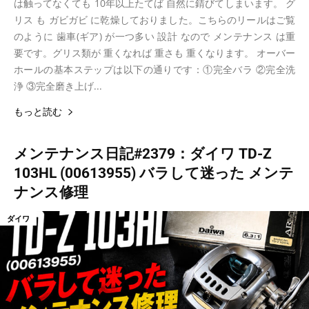
は触ってなくても 10年以上たてば 自然に錆びてしまいます。 グ
リス も ガビガビ に乾燥しておりました。こちらのリールはご覧
のように 歯車(ギア) が一つ多い 設計 なので メンテナンス は重
要です。グリス類が 重くなれば 重さも 重くなります。 オーバー
ホールの基本ステップは以下の通りです：①完全バラ ②完全洗
浄 ③完全磨き上げ...
もっと読む
メンテナンス日記#2379：ダイワ TD-Z
103HL (00613955) バラして迷った メンテ
ナンス修理
ダイワ