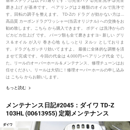
基本ステップは以下の通りです：①完全バラ ②完全洗浄 ③完全
磨き上げ が基本です。 ベアリングは２種類のオイルで洗浄で
す。回転の調子を整えます。 TD-Zの ドラグ が効かない方は...
高品質 カーボンドラグワッシャー(当店オリジナル) への交換をお
勧め致します。こちら から購入できます。 ボディ は洗浄からの
ピカピカ仕上げ です。 パーツ類も全て磨きますヨ~ 新しい グリ
ス＆オイル が入り 巻き心地 もしっとり ヌルッ としておりま
す。ドラグもガッチリ効いてますよ。 最後に全体的な調整を済
ませて完成です。今回の代金は 4,000円+ベアリング代金 でし
た。リールのオーバーホール＆メンテナンス、修理チューンはお
任せください。リールは大切に！修理オーバーホールの申し込み
は こちら からお願いします。
もっと読む
メンテナンス日記#2045：ダイワ TD-Z
103HL (00613955) 定期メンテナンス
ダイワ