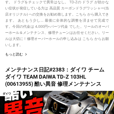
す。 ドラグをチェックで異常はなし。 TD-Zの ドラグ が効かな
い症状が発症している方は 高品質 カーボンドラグワッシャー(当
店オリジナル) への交換をお勧め致します。こちら から購入でき
ます。 あともう少し... 最後に全体的な調整を済ませて完成で
す。今回の代金は 4,000円+パーツ代金 でした。リールのオーバ
ーホール＆メンテナンス、修理チューンはお任せください。リー
ルは大切に！修理オーバーホールの申し込みは こちら からお願
いします。
もっと読む
メンテナンス日記#2383：ダイワ チーム
ダイワ TEAM DAIWA TD-Z 103HL
(00613955) 酷い異音 修理メンテナンス
ダイワ