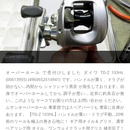
2026年1月13日
オーバーホール で受付けしました ダイワ TD-Z 103HL
(00613955) (4960652514941) です。ハンドルが重く、ドラグが
効かない...内部から シャリシャリ異音 が発生しております。自
身でオーバーホールしてから 調子が悪い... 近所に釣具店が無
い... このような ケースでお困りの方は お問い合わせ ください。
ムサシオーバーホール 事業部ではスペアパーツも 豊富に在庫が
あります。 【TD-Z 103HL】ハンドルが重い・ドラグ不動…20年
前のリールを極上の巻き心地に！ ギア用オイル＆グリス、通常
ベアリング用 オイル、ワンウェイクラッチ用グリス 補充完了！