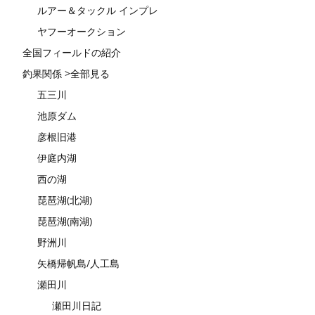
ルアー＆タックル インプレ
ヤフーオークション
全国フィールドの紹介
釣果関係 >全部見る
五三川
池原ダム
彦根旧港
伊庭内湖
西の湖
琵琶湖(北湖)
琵琶湖(南湖)
野洲川
矢橋帰帆島/人工島
瀬田川
瀬田川日記