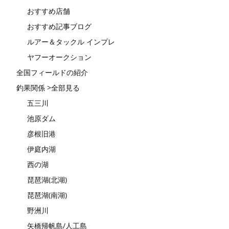
おすすめ店舗
おすすめ記事ブログ
ルアー＆タックル インプレ
ヤフーオークション
全国フィールドの紹介
釣果関係 >全部見る
五三川
池原ダム
彦根旧港
伊庭内湖
西の湖
琵琶湖(北湖)
琵琶湖(南湖)
野洲川
矢橋帰帆島/人工島