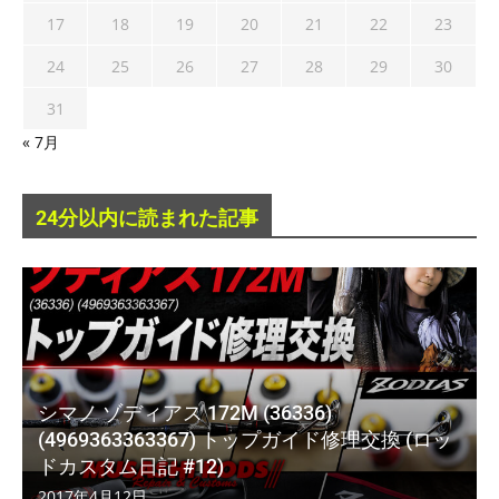
17
18
19
20
21
22
23
24
25
26
27
28
29
30
31
« 7月
24分以内に読まれた記事
シマノ ゾディアス 172M (36336)
(4969363363367) トップガイド修理交換 (ロッ
ドカスタム日記 #12)
2017年4月12日