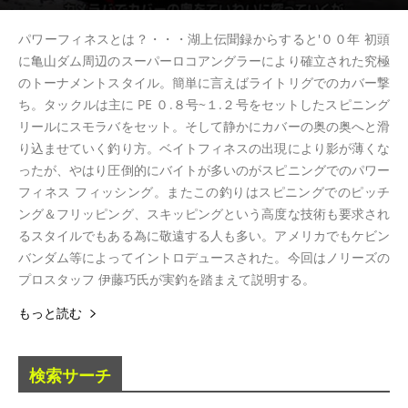
パワーフィネスとは？・・・湖上伝聞録からすると'００年 初頭
に亀山ダム周辺のスーパーロコアングラーにより確立された究極
のトーナメントスタイル。簡単に言えばライトリグでのカバー撃
ち。タックルは主に PE ０.８号~１.２号をセットしたスピニング
リールにスモラバをセット。そして静かにカバーの奥の奥へと滑
り込ませていく釣り方。ベイトフィネスの出現により影が薄くな
ったが、やはり圧倒的にバイトが多いのがスピニングでのパワー
フィネス フィッシング。またこの釣りはスピニングでのピッチ
ング＆フリッピング、スキッピングという高度な技術も要求され
るスタイルでもある為に敬遠する人も多い。アメリカでもケビン
バンダム等によってイントロデュースされた。今回はノリーズの
プロスタッフ 伊藤巧氏が実釣を踏まえて説明する。
もっと読む
検索サーチ