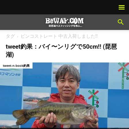
タグ
ピンコストレート 中古入荷しました!!
tweet釣果：バイ〜ンリグで50cm!! (琵琶
湖)
tweet-n-book釣果