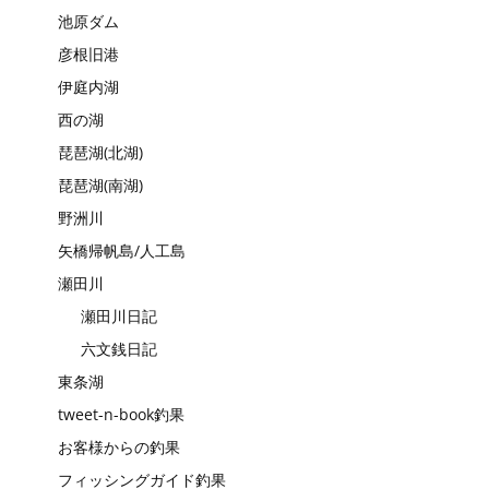
池原ダム
彦根旧港
伊庭内湖
西の湖
琵琶湖(北湖)
琵琶湖(南湖)
野洲川
矢橋帰帆島/人工島
瀬田川
瀬田川日記
六文銭日記
東条湖
tweet-n-book釣果
お客様からの釣果
フィッシングガイド釣果