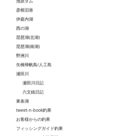
池原ダム
彦根旧港
伊庭内湖
西の湖
琵琶湖(北湖)
琵琶湖(南湖)
野洲川
矢橋帰帆島/人工島
瀬田川
瀬田川日記
六文銭日記
東条湖
tweet-n-book釣果
お客様からの釣果
フィッシングガイド釣果