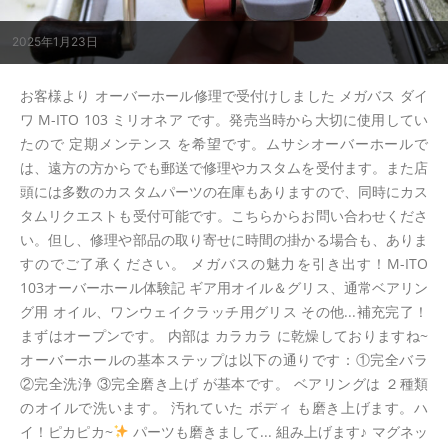
2025年1月23日
お客様より オーバーホール修理で受付けしました メガバス ダイ
ワ M-ITO 103 ミリオネア です。発売当時から大切に使用してい
たので 定期メンテンス を希望です。ムサシオーバーホールで
は、遠方の方からでも郵送で修理やカスタムを受付ます。また店
頭には多数のカスタムパーツの在庫もありますので、同時にカス
タムリクエストも受付可能です。こちらからお問い合わせくださ
い。但し、修理や部品の取り寄せに時間の掛かる場合も、ありま
すのでご了承ください。 メガバスの魅力を引き出す！M-ITO
103オーバーホール体験記 ギア用オイル＆グリス、通常ベアリン
グ用 オイル、ワンウェイクラッチ用グリス その他...補充完了！
まずはオープンです。 内部は カラカラ に乾燥しておりますね~
オーバーホールの基本ステップは以下の通りです：①完全バラ
②完全洗浄 ③完全磨き上げ が基本です。 ベアリングは ２種類
のオイルで洗います。 汚れていた ボディ も磨き上げます。ハ
イ！ピカピカ~
パーツも磨きまして... 組み上げます♪ マグネッ