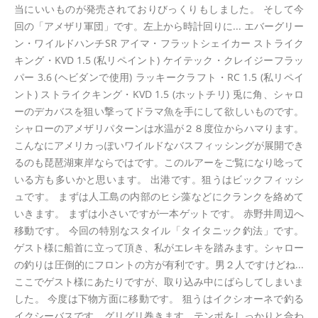
当にいいものが発売されておりびっくりもしました。 そして今
回の「アメザリ軍団」です。左上から時計回りに... エバーグリー
ン・ワイルドハンチSR アイマ・フラットシェイカー ストライク
キング・KVD 1.5 (私リペイント) ケイテック・クレイジーフラッ
パー 3.6 (ヘビダンで使用) ラッキークラフト・RC 1.5 (私リペイ
ント) ストライクキング・KVD 1.5 (ホットチリ) 兎に角、シャロ
ーのデカバスを狙い撃ってドラマ魚を手にして欲しいものです。
シャローのアメザリパターンは水温が２８度位からハマります。
こんなにアメリカっぽいワイルドなバスフィッシングが展開でき
るのも琵琶湖東岸ならではです。このルアーをご覧になり唸って
いる方も多いかと思います。 出港です。狙うはビックフィッシ
ュです。 まずは人工島の内部のヒシ藻などにクランクを絡めて
いきます。 まずは小さいですが一本ゲットです。 赤野井周辺へ
移動です。 今回の特別なスタイル「タイタニック釣法」です。
ゲスト様に船首に立って頂き、私がエレキを踏みます。シャロー
の釣りは圧倒的にフロントの方が有利です。男２人ですけどね...
ここでゲスト様にあたりですが、取り込み中にばらしてしまいま
した。 今度は下物方面に移動です。 狙うはイクシオーネで釣る
イクシーバスです。グリグリ巻きます。テンポをしっかりと合わ