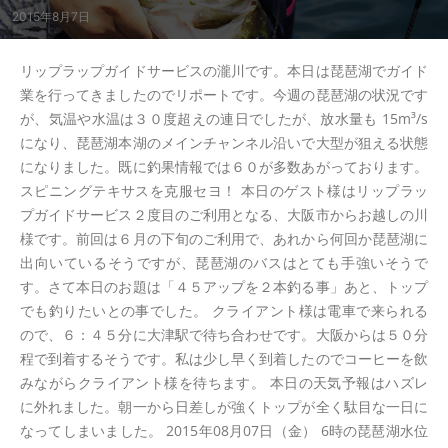
2015年8月7日
リップラップガイドサービスの瀧川です。本日は琵琶湖でガイド
業を行ってきましたのでリポートです。今週の琵琶湖の状況です
が、気温や水温は３０度超えの連日でしたが、放水量も 15m³/s
になり、琵琶湖本湖のメインチャンネル沿いで大型が狙える状態
になりました。既に釣果情報では６０が多数あがっております。
スピニングテキサスを克服セヨ！ 本日のゲスト様はリップラッ
プガイドサービス２度目のご利用となる、大阪市からお越しの川
様です。前回は６月の下旬のご利用で、あれから何回か琵琶湖に
出向いているそうですが、琵琶湖のバスはとても手強いそうで
す。さて本日のお題は「４５アップを２本釣る事」あと、トップ
でも釣りたいとの事でした。 クライアント様は電車で来られる
ので、６：４５分に大津駅で待ち合わせです。大阪からは５０分
程で到着するそうです。私は少し早く到着したのでコーヒーを飲
みながらクライアント様を待ちます。 本日の天気予報はハズレ
に外れました。朝一から日差しが強くトップが全く駄目な一日に
なってしまいました。 2015年08月07日（金） 6時の琵琶湖水位