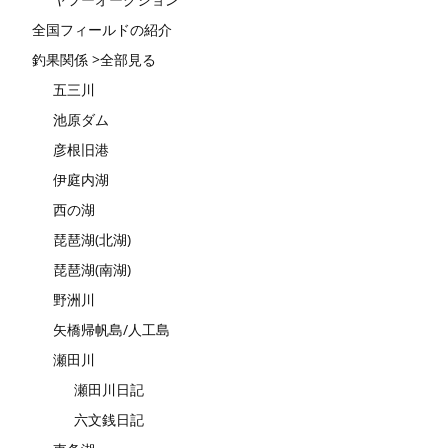
全国フィールドの紹介
釣果関係 >全部見る
五三川
池原ダム
彦根旧港
伊庭内湖
西の湖
琵琶湖(北湖)
琵琶湖(南湖)
野洲川
矢橋帰帆島/人工島
瀬田川
瀬田川日記
六文銭日記