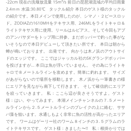
-22cm 現在の洗堰放流量 15m³/s 前日の琵琶湖流域の平均日雨量
2.4ｍｍ 水温:30.80℃ タックル紹介 本日のゲスト様のタックル
の紹介です。本日メインで使用したのが、シマノ・２ピースロッ
ド。ZODIAZの1610MHをテキサス用、246MLをライトキャロ＆
ライトテキサス用に使用。リールはルビアス。そして今回もアブ
のアンバサダーをトップ用に持参。まだポッパーで釣った事がな
いそうなので本日デビューして頂きたい所です。 本日は朝から
蝉が鳴いております。 出発です。 向かうは木ノ浜のアウトサイ
ドのエッジです。 ここではジャッカル社のSKグランデポッパー
を投げますが... 本日は魚が浮いていません。 その為にライトキ
ャロで８メートルラインを攻めます。簡単に釣れます。 サイズ
があがらないので場所を移動します。 木ノ浜から一筆書きの様
にエリアを見ながら南下して行きます。 そして確信的にエリア
を絞っていきます。 私：ここら辺が良さそうですよ。ゲスト
様：はい。やってみます。 本湖メインチャンネルの７.５メート
ルラインから２.５メートルラインのブレイクの上に絡む、ササ
バ藻を狙います。水通しもよく非常に魚の活性が高かったエリア
です。 ワームはゲーリー社のワーム８インチの３.５グラムのラ
イトテキサスです。 ゲスト様：きました〜!! 私：根掛かりでは