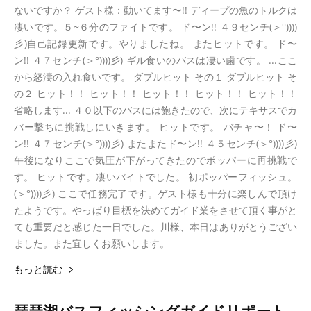
ないですか？ ゲスト様：動いてます〜!! ディープの魚のトルクは
凄いです。５~６分のファイトです。 ド〜ン!! ４９センチ(＞°))))
彡)自己記録更新です。やりましたね。 またヒットです。 ド〜
ン!! ４７センチ(＞°))))彡) ギル食いのバスは凄い歯です。 ...ここ
から怒濤の入れ食いです。 ダブルヒット その１ ダブルヒット そ
の２ ヒット！！ ヒット！！ ヒット！！ ヒット！！ ヒット！！
省略します... ４０以下のバスには飽きたので、次にテキサスでカ
バー撃ちに挑戦しにいきます。 ヒットです。 バチャ〜！ ド〜
ン!! ４７センチ(＞°))))彡) またまたド〜ン!! ４５センチ(＞°))))彡)
午後になりここで気圧が下がってきたのでポッパーに再挑戦で
す。 ヒットです。凄いバイトでした。 初ポッパーフィッシュ。
(＞°))))彡) ここで任務完了です。ゲスト様も十分に楽しんで頂け
たようです。やっぱり目標を決めてガイド業をさせて頂く事がと
ても重要だと感じた一日でした。川様、本日はありがとうござい
ました。また宜しくお願いします。
もっと読む