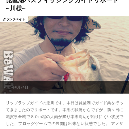
琵琶湖バスフィッシングガイドリポート
~川様~
クランクベイト
2015年6月24日
リップラップガイドの瀧川です。本日は琵琶湖でガイド業を行っ
てきましたのでリポートです。本湖の状況からですが、前々日に
滋賀県全域で８０m程の大雨が降り本湖周辺が釣りにくい状況で
した。フロッグゲームでの展開は出来ない状態でした。 アメザ