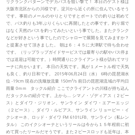
リクランクパターンでデカバスを狙い撃て！ 本日のゲスト様は
大阪市北区からの川様です。淀川から近くの所に住んでいるそう
です。事前のメールのやりとりですとボートでの釣りは初めて
で、バス釣りも3年ぶりくらいに再開したとの事です。釣り堀で
はなく天然のバスを釣ってみたいという事でした。またクランク
などが好きという事でしたのでシャローで展開を見てみますか？
と提案させて頂きました。 朝は６：４５に大津駅で待ち合わせ
です。（リップラップガイドサービスでは最寄りの駅やバス停ま
では送迎は可能です。）時間通りにクライアント様が訪れてマリ
ーナに向かいます。 本日の天気です。風が１メートル程で天気
も良く、釣り日和です。 2015年06月24日（水） 6時の琵琶湖水
位 -19cm 現在の洗堰放流量 150m³/s 前日の琵琶湖流域の平均日
雨量 0ｍｍ タックル紹介 ここでクライアントの川様が持ち込ん
だタックルの紹介です。上から... シマノ・ゾディアス（２ピー
ス）とダイワ・ジリオン、サンライン ダイワ・エアーエッジ
（２ピース）、ダイワ・ルビアス、サンライン リョービー・イ
クシオーネ、ロッド・ダイワ FM 6101LFB、サンライン（私レン
タル） このイクシオーナというリールは今から１５年程前に初
めて買ったリールだそうです。また２ピースロッドも近年は、本