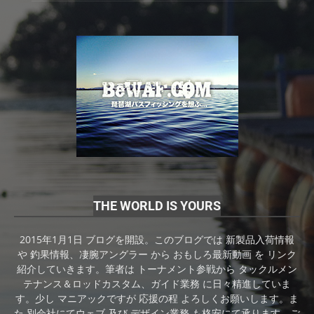
THE WORLD IS YOURS
2015年1月1日 ブログを開設。このブログでは 新製品入荷情報
や 釣果情報、凄腕アングラー から おもしろ最新動画 を リンク
紹介していきます。筆者は トーナメント参戦から タックルメン
テナンス＆ロッドカスタム、ガイド業務 に日々精進していま
す。少し マニアックですが 応援の程 よろしくお願いします。ま
た 別会社にてウェブ 及び デザイン業務 も格安にて承ります。ご