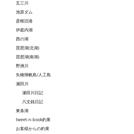
五三川
池原ダム
彦根旧港
伊庭内湖
西の湖
琵琶湖(北湖)
琵琶湖(南湖)
野洲川
矢橋帰帆島/人工島
瀬田川
瀬田川日記
六文銭日記
東条湖
tweet-n-book釣果
お客様からの釣果