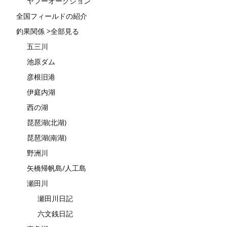
ヤフーオークション
全国フィールドの紹介
釣果関係 >全部見る
五三川
池原ダム
彦根旧港
伊庭内湖
西の湖
琵琶湖(北湖)
琵琶湖(南湖)
野洲川
矢橋帰帆島/人工島
瀬田川
瀬田川日記
六文銭日記