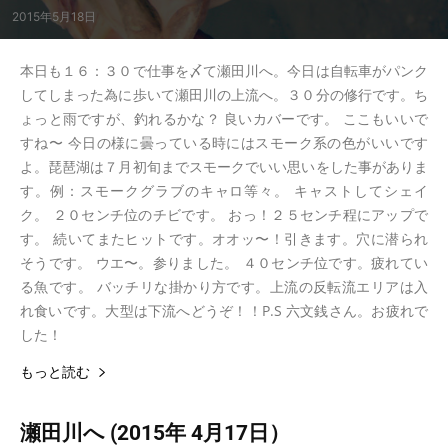
2015年5月18日
本日も１６：３０で仕事を〆て瀬田川へ。今日は自転車がパンク
してしまった為に歩いて瀬田川の上流へ。３０分の修行です。ち
ょっと雨ですが、釣れるかな？ 良いカバーです。 ここもいいで
すね〜 今日の様に曇っている時にはスモーク系の色がいいです
よ。琵琶湖は７月初旬までスモークでいい思いをした事がありま
す。例：スモークグラブのキャロ等々。 キャストしてシェイ
ク。 ２０センチ位のチビです。 おっ！２５センチ程にアップで
す。 続いてまたヒットです。オオッ〜！引きます。穴に潜られ
そうです。 ウエ〜。参りました。 ４０センチ位です。疲れてい
る魚です。 バッチリな掛かり方です。上流の反転流エリアは入
れ食いです。大型は下流へどうぞ！！P.S 六文銭さん。お疲れで
した！
もっと読む
瀬田川へ (2015年 4月17日）