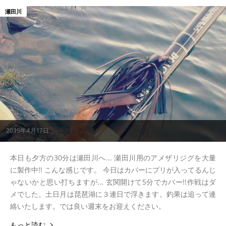
瀬田川
2015年4月17日
本日も夕方の30分は瀬田川へ... 瀬田川用のアメザリジグを大量
に製作中!! こんな感じです。 今日はカバーにプリが入ってるんじ
ゃないかと思い打ちますが... 玄関開けて5分でカバー!!作戦はダ
メでした。土日月は琵琶湖に３連日で浮きます。釣果は追って連
絡いたします。では良い週末をお迎えください。
もっと読む