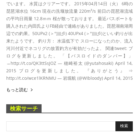
でいます。 水質はクリアーです。 2015年04月14日（火） 6時の
琵琶湖水位 16cm 現在の洗堰放流量 220m³/s 前日の琵琶湖流域
の平均日雨量 12.8ｍｍ 桜が散っております。 最近バスボートを
購入された内田氏よりFB経由で連絡がありました。琵琶湖南湖周
辺での釣果。50UPx2 (＞°))))彡) 40UPx4 (＞°))))彡)といい釣りが出
来たようです。 釣り方： 水温低下で スローになったのか、流入
河川付近でネコリグの放置釣方が有効だったよ。 関連tweet: ブ
ログを更新しました。 「【バスロイドのダンパー】」
→http://t.co/QK3ttSsJOZ — 穂崎裕太 (@yutahosaki) April 14,
2015 ブログを更新しました。 『ありがとう』 ⇒
http://t.co/wce1lKRNMU — 岩堀航 (@WIbloody) April 14, 2015
もっと読む
検索サーチ