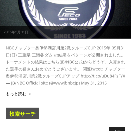
2015年5月31日
NBCチャプター奥伊勢湖宮川第2戦クルーズCUP 2015年 05月31
日(日) 三重県 三瀬谷ダム の結果＆パターンが公開されました。
トーナメントの結果はこちら(JB/NBC公式)からどうぞ。入賞され
た選手の皆さんおめでとうございます。 関連tweet: チャプター
奥伊勢湖宮川第2戦クルーズCUPアップ http://t.co/uDu84FsFYX
— JB/NBC Official site (@wwwjbnbcjp) May 31, 2015
もっと読む
検索サーチ