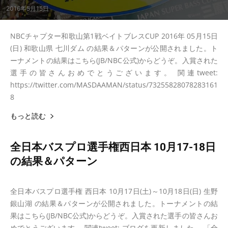
2016年5月15日
NBCチャプター和歌山第1戦ベイトブレスCUP 2016年 05月15日
(日) 和歌山県 七川ダム の結果＆パターンが公開されました。ト
ーナメントの結果はこちら(JB/NBC公式)からどうぞ。入賞された
選手の皆さんおめでとうございます。 関連tweet:
https://twitter.com/MASDAAMAN/status/73255828078283161
8
もっと読む
全日本バスプロ選手権西日本 10月17-18日
の結果＆パターン
2015年10月18日
トーナメント大会結果
全日本バスプロ選手権 西日本 10月17日(土)～10月18日(日) 生野
銀山湖 の結果＆パターンが公開されました。トーナメントの結
果はこちら(JB/NBC公式)からどうぞ。入賞された選手の皆さんお
めでとうございます。 関連tweet: ブログを更新しました。 「全