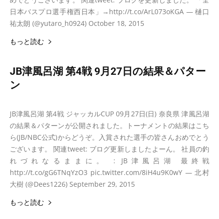
日本バスプロ選手権西日本」→http://t.co/ArL073oKGA — 樋口
祐太朗 (@yutaro_h0924) October 18, 2015
もっと読む
JB津風呂湖 第4戦 9月27日の結果＆パター
ン
2015年9月27日
トーナメント大会結果
JB津風呂湖 第4戦 ジャッカルCUP 09月27日(日) 奈良県 津風呂湖
の結果＆パターンが公開されました。トーナメントの結果はこち
ら(JB/NBC公式)からどうぞ。入賞された選手の皆さんおめでとう
ございます。 関連tweet: ブログ更新しましたよーん。 社員の釣
れづれなるままに。 : JB津風呂湖 最終戦
http://t.co/gG6TNqYzO3 pic.twitter.com/8iH4u9K0wY — 北村
大樹 (@Dees1226) September 29, 2015
もっと読む