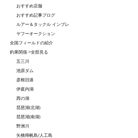
おすすめ店舗
おすすめ記事ブログ
ルアー＆タックル インプレ
ヤフーオークション
全国フィールドの紹介
釣果関係 >全部見る
五三川
池原ダム
彦根旧港
伊庭内湖
西の湖
琵琶湖(北湖)
琵琶湖(南湖)
野洲川
矢橋帰帆島/人工島