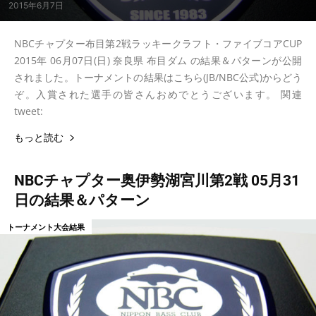
2015年6月7日
NBCチャプター布目第2戦ラッキークラフト・ファイブコアCUP
2015年 06月07日(日) 奈良県 布目ダム の結果＆パターンが公開
されました。トーナメントの結果はこちら(JB/NBC公式)からどう
ぞ。入賞された選手の皆さんおめでとうございます。 関連
tweet:
もっと読む
NBCチャプター奥伊勢湖宮川第2戦 05月31
日の結果＆パターン
トーナメント大会結果