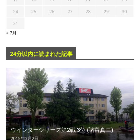
24
25
26
27
28
29
30
31
« 7月
24分以内に読まれた記事
ウインターシリーズ第2戦 3位 (諸富真二)
2015年3月2日