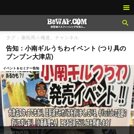
タグ
秦拓馬☆俺達。チャンネル
告知：小南ギルうちわイベント (つり具の
ブンブン大津店)
イベント＆セミナー告知
2018年10月1日