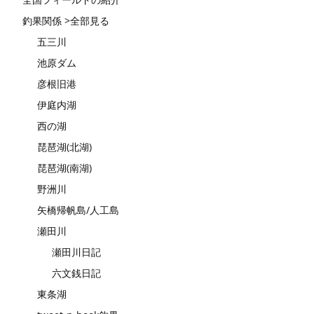
釣果関係 >全部見る
五三川
池原ダム
彦根旧港
伊庭内湖
西の湖
琵琶湖(北湖)
琵琶湖(南湖)
野洲川
矢橋帰帆島/人工島
瀬田川
瀬田川日記
六文銭日記
東条湖