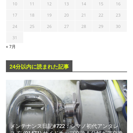
10
11
12
13
14
15
16
17
18
19
20
21
22
23
24
25
26
27
28
29
30
31
« 7月
24分以内に読まれた記事
メンテナンス日記#722：シマノ初代アンタレ