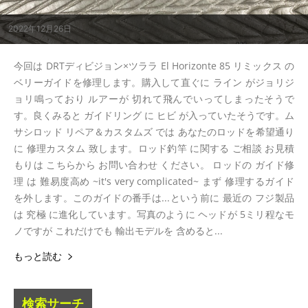
2022年12月26日
今回は DRTディビジョン×ツララ El Horizonte 85 リミックス の
ベリーガイドを修理します。購入して直ぐに ライン がジョリジ
ョリ鳴っており ルアーが 切れて飛んでいってしまったそうで
す。良くみると ガイドリング に ヒビ が入っていたそうです。ム
サシロッド リペア＆カスタムズ では あなたのロッドを希望通り
に 修理カスタム 致します。ロッド釣竿 に関する ご相談 お見積
もりは こちらから お問い合わせ ください。 ロッドの ガイド修
理 は 難易度高め ~it's very complicated~ まず 修理するガイド
を外します。このガイドの番手は...という前に 最近の フジ製品
は 究極 に進化しています。写真のように ヘッドが 5ミリ程なモ
ノですが これだけでも 輸出モデルを 含めると...
もっと読む
検索サーチ