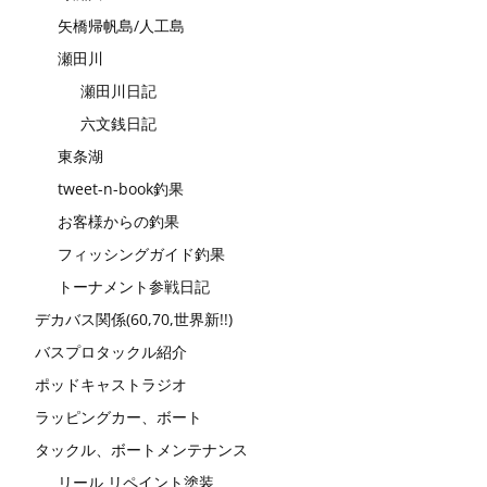
矢橋帰帆島/人工島
瀬田川
瀬田川日記
六文銭日記
東条湖
tweet-n-book釣果
お客様からの釣果
フィッシングガイド釣果
トーナメント参戦日記
デカバス関係(60,70,世界新!!)
バスプロタックル紹介
ポッドキャストラジオ
ラッピングカー、ボート
タックル、ボートメンテナンス
リール リペイント塗装