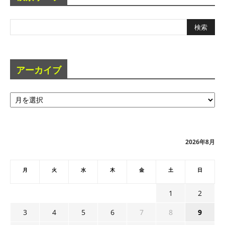
アーカイブ
ア
ー
カ
イ
ブ
2026年8月
月
火
水
木
金
土
日
1
2
3
4
5
6
7
8
9