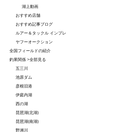
湖上動画
おすすめ店舗
おすすめ記事ブログ
ルアー＆タックル インプレ
ヤフーオークション
全国フィールドの紹介
釣果関係 >全部見る
五三川
池原ダム
彦根旧港
伊庭内湖
西の湖
琵琶湖(北湖)
琵琶湖(南湖)
野洲川