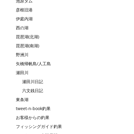
池原ダム
彦根旧港
伊庭内湖
西の湖
琵琶湖(北湖)
琵琶湖(南湖)
野洲川
矢橋帰帆島/人工島
瀬田川
瀬田川日記
六文銭日記
東条湖
tweet-n-book釣果
お客様からの釣果
フィッシングガイド釣果