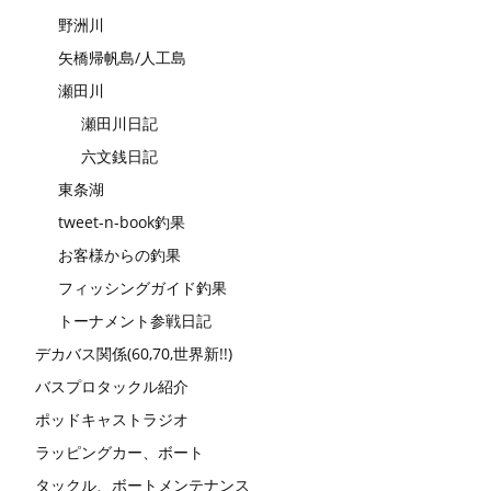
野洲川
矢橋帰帆島/人工島
瀬田川
瀬田川日記
六文銭日記
東条湖
tweet-n-book釣果
お客様からの釣果
フィッシングガイド釣果
トーナメント参戦日記
デカバス関係(60,70,世界新!!)
バスプロタックル紹介
ポッドキャストラジオ
ラッピングカー、ボート
タックル、ボートメンテナンス