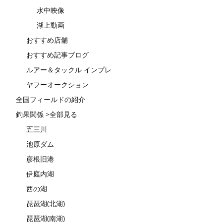
水中映像
湖上動画
おすすめ店舗
おすすめ記事ブログ
ルアー＆タックル インプレ
ヤフーオークション
全国フィールドの紹介
釣果関係 >全部見る
五三川
池原ダム
彦根旧港
伊庭内湖
西の湖
琵琶湖(北湖)
琵琶湖(南湖)