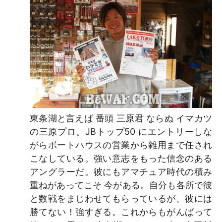
東条湖と言えば 番頭 三原君 ならぬ イマカツ
の三原プロ。JBトップ50 にエントリーしな
がらボートハウスの営業から雑用まで任され
こなしている。強い意志をもった信念のある
アングラーだ。彼にもアマチュア時代の積み
重ねがあってこそ 今がある。自分も各所で彼
と数戦をまじわせてもらっているが、彼には
勝てない！強すぎる。これからもがんばって