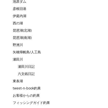
池原ダム
彦根旧港
伊庭内湖
西の湖
琵琶湖(北湖)
琵琶湖(南湖)
野洲川
矢橋帰帆島/人工島
瀬田川
瀬田川日記
六文銭日記
東条湖
tweet-n-book釣果
お客様からの釣果
フィッシングガイド釣果