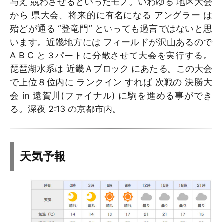
与え 競わさせるといったモノ。いわゆる 地区大会
から 県大会、将来的に有名になる アングラー は
殆どが通る “登竜門” といっても過言ではないと思
います。近畿地方には フィールドが沢山あるので
A B C と３パートに分散させて大会を実行する。
琵琶湖水系は 近畿Ａブロック にあたる。この大会
で上位８位内に ランクイン すれば 次戦の 決勝大
会 in 遠賀川(ファイナル) に駒を進める事ができ
る。深夜 2:13 の京都市内。
天気予報