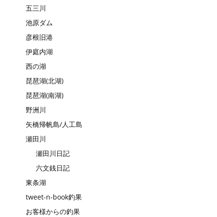
五三川
池原ダム
彦根旧港
伊庭内湖
西の湖
琵琶湖(北湖)
琵琶湖(南湖)
野洲川
矢橋帰帆島/人工島
瀬田川
瀬田川日記
六文銭日記
東条湖
tweet-n-book釣果
お客様からの釣果