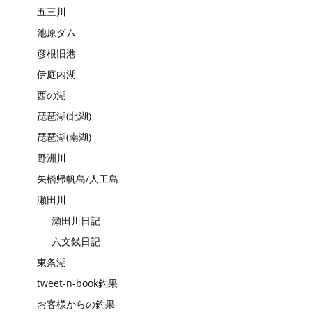
五三川
池原ダム
彦根旧港
伊庭内湖
西の湖
琵琶湖(北湖)
琵琶湖(南湖)
野洲川
矢橋帰帆島/人工島
瀬田川
瀬田川日記
六文銭日記
東条湖
tweet-n-book釣果
お客様からの釣果