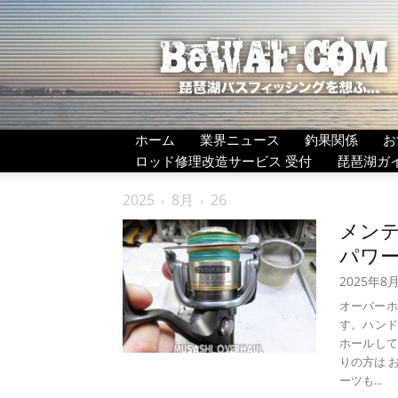
BeWAF
(ビ
ワ
エ
フ）
ホーム
業界ニュース
釣果関係
お
ロッド修理改造サービス 受付
琵琶湖ガ
2025
8月
26
メンテ
パワー
2025年8
オーバーホー
す。ハンド
ホールしてか
りの方は 
ーツも...