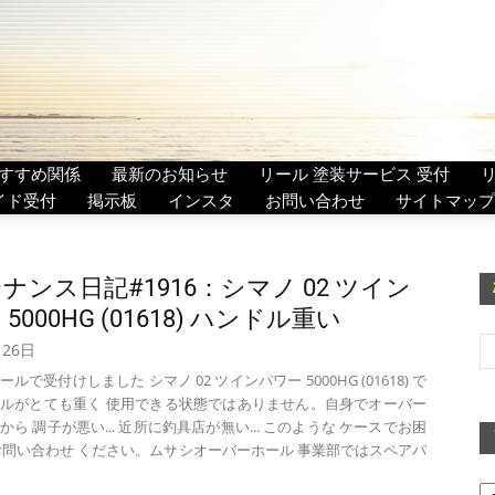
すすめ関係
最新のお知らせ
リール 塗装サービス 受付
イド受付
掲示板
インスタ
お問い合わせ
サイトマップ
ナンス日記#1916：シマノ 02 ツイン
 5000HG (01618) ハンドル重い
月26日
ルで受付けしました シマノ 02 ツインパワー 5000HG (01618) で
ルがとても重く 使用できる状態ではありません。自身でオーバー
ら 調子が悪い... 近所に釣具店が無い... このような ケースでお困
お問い合わせ ください。ムサシオーバーホール 事業部ではスペアパ
ア