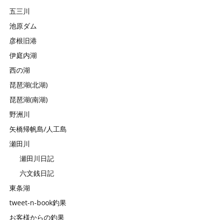
五三川
池原ダム
彦根旧港
伊庭内湖
西の湖
琵琶湖(北湖)
琵琶湖(南湖)
野洲川
矢橋帰帆島/人工島
瀬田川
瀬田川日記
六文銭日記
東条湖
tweet-n-book釣果
お客様からの釣果