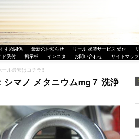
すすめ関係
最新のお知らせ
リール 塗装サービス 受付
イド受付
掲示板
インスタ
お問い合わせ
サイトマップ
ホール最安はコチラ!!
：シマノ メタニウムmg７ 洗浄
ア