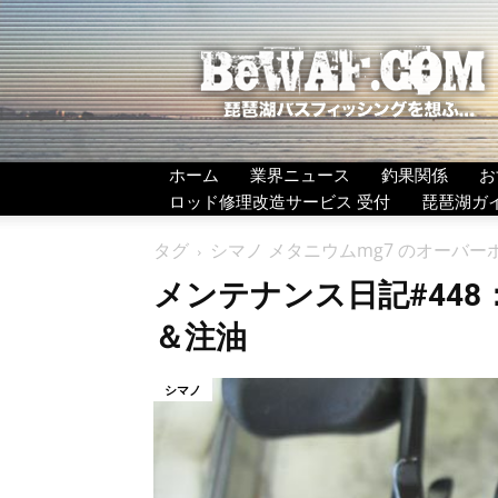
BeWAF
(ビ
ワ
エ
フ）
ホーム
業界ニュース
釣果関係
お
ロッド修理改造サービス 受付
琵琶湖ガ
タグ
シマノ メタニウムmg7 のオーバー
メンテナンス日記#448
＆注油
シマノ