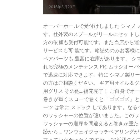
2016年3月23日
オーバーホールで受付けしました シマノ 
す。社外製のスプールがリールにセッ トし
方の依頼も受付可能です。また当店から運
サービスも可 能です。箱詰めのみお客様
ペアパーツも 豊富に在庫があります。 シ
れる究極のメンテナンス PR: ムサシオーバ
で迅速に対応できます。特に シマノ製リ
の方はご相談ください。 ギア用オイル＆グ
用グリス その他...補充完了！ ご自身
巻きが重くスローで巻くと「ゴズゴズ」と異
ーツ は常に ストック してあります。な
のワッシャーの位置が違いました。このワ
ワッシャーの順序を間違えると巻きが重た
跡から... ワンウェイクラッチベアリン
マっていなかったんですね。'00近辺のシ