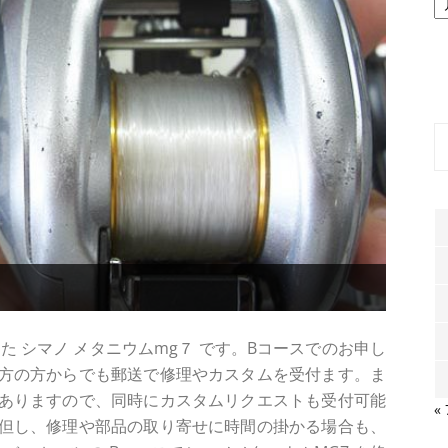
ー
カ
イ
ブ
た シマノ メタニウムmg７ です。Bコースでのお申し
方の方からでも郵送で修理やカスタムを受付ます。ま
ありますので、同時にカスタムリクエストも受付可能
«
但し、修理や部品の取り寄せに時間の掛かる場合も、