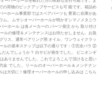
やオーバーホールを断れた方の依頼も受付可能です。ま
での荷物のピックアップサービスも可 能です。箱詰め
バーホール事業部ではスペアパーツも 豊富に在庫があ
ウム。 ムサシオーバーホールが明かすシマノメタニウ
ーバーホール は各メーカーの パーツ発注 から 取り付け
リールの修理＆メンテナンスはお待たせしません。お急
グリス、通常ベアリング用 オイル、ワンウェイクラッ
ーホールの基本ステップは以下の通りです：①完全バラ ②
踏んだんでしょうか？ 白サビが発生でした。 ピニオンギ
も異常はありませんでした。これでよろこんで頂けると思い
ング代金 でした。リールのオーバーホール＆メンテナン
ルは大切に！修理オーバーホールの申し込みは こちら