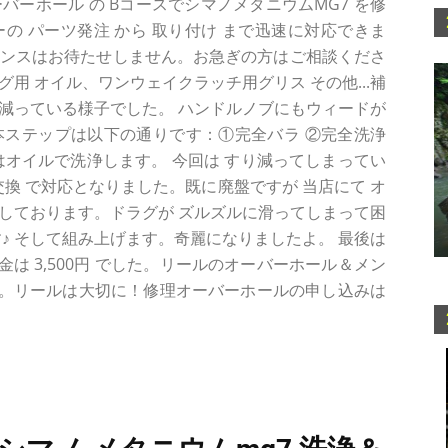
バーホール の BコースでシマノメタニウムMG7 を修
カーの パーツ発注 から 取り付け まで迅速に対応できま
ナンスはお待たせしません。お急ぎの方はご相談くださ
用 オイル、ワンウェイクラッチ用グリス その他...補
減っている様子でした。 ハンドルノブにもウィードが
本ステップは以下の通りです：①完全バラ ②完全洗浄
はオイルで洗浄します。 今回は すり減ってしまってい
品交換 で対応となりました。既に廃盤ですが 当店にて オ
しております。ドラグが ズルズルに滑ってしまって困
す♪ そして組み上げます。奇麗になりましたよ。 最後は
は 3,500円 でした。リールのオーバーホール＆メン
。リールは大切に！修理オーバーホールの申し込みは