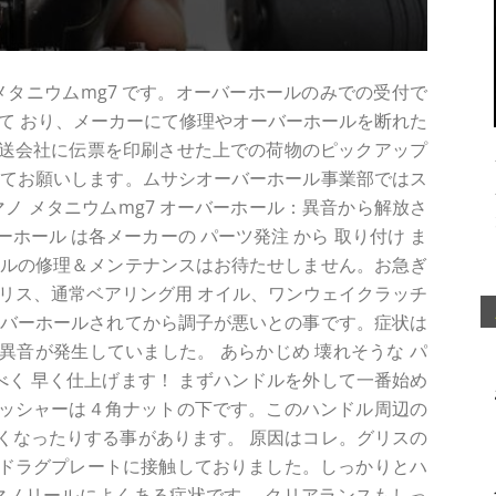
メタニウムmg7 です。オーバーホールのみでの受付で
て おり、メーカーにて修理やオーバーホールを断れた
送会社に伝票を印刷させた上での荷物のピックアップ
にてお願いします。ムサシオーバーホール事業部ではス
マノ メタニウムmg7 オーバーホール：異音から解放さ
ーホール は各メーカーの パーツ発注 から 取り付け ま
ールの修理＆メンテナンスはお待たせしません。お急ぎ
リス、通常ベアリング用 オイル、ワンウェイクラッチ
でオーバーホールされてから調子が悪いとの事です。症状は
音が発生していました。 あらかじめ 壊れそうな パ
るべく 早く仕上げます！ まずハンドルを外して一番始め
ッシャーは４角ナットの下です。このハンドル周辺の
くなったりする事があります。 原因はコレ。グリスの
グがドラグプレートに接触しておりました。しっかりとハ
マノリールによくある症状です。 クリアランスもしっ