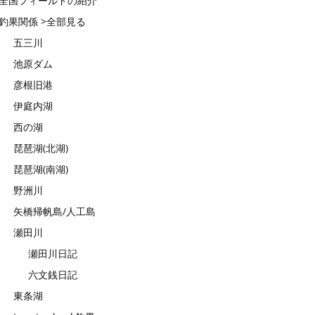
全国フィールドの紹介
釣果関係 >全部見る
五三川
池原ダム
彦根旧港
伊庭内湖
西の湖
琵琶湖(北湖)
琵琶湖(南湖)
野洲川
矢橋帰帆島/人工島
瀬田川
瀬田川日記
六文銭日記
東条湖