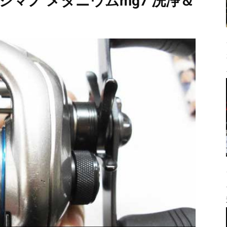
シマノ メタニウムmg7 洗浄＆