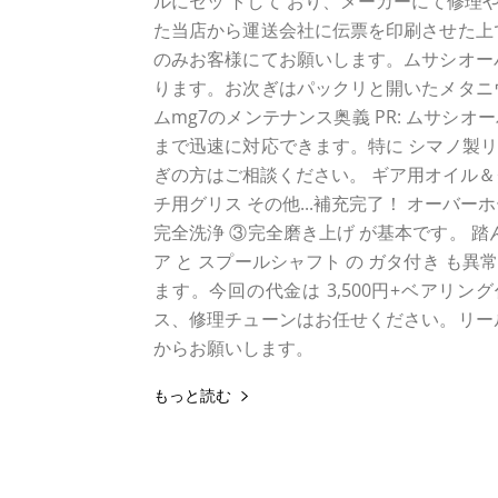
ルにセッ トして おり、メーカーにて修理
た当店から運送会社に伝票を印刷させた上
のみお客様にてお願いします。ムサシオー
ります。お次ぎはパックリと開いたメタニ
ムmg7のメンテナンス奥義 PR: ムサシオ
まで迅速に対応できます。特に シマノ製
ぎの方はご相談ください。 ギア用オイル＆
チ用グリス その他...補充完了！ オーバ
完全洗浄 ③完全磨き上げ が基本です。 
ア と スプールシャフト の ガタ付き 
ます。今回の代金は 3,500円+ベアリ
ス、修理チューンはお任せください。リー
からお願いします。
もっと読む