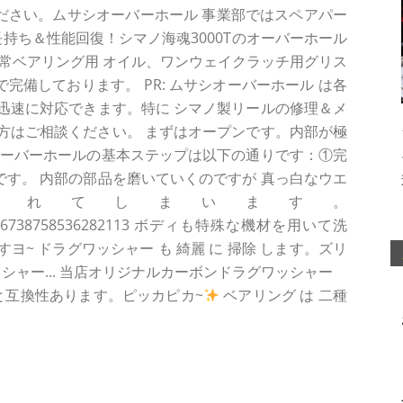
ください。ムサシオーバーホール 事業部ではスペアパー
長持ち＆性能回復！シマノ海魂3000Tのオーバーホール
常ベアリング用 オイル、ワンウェイクラッチ用グリス
で完備しております。 PR: ムサシオーバーホール は各
まで迅速に対応できます。特に シマノ製リールの修理＆メ
方はご相談ください。 まずはオープンです。内部が極
. オーバーホールの基本ステップは以下の通りです：①完
本です。 内部の部品を磨いていくのですが 真っ白なウエ
汚れてしまいます。
tatus/1466738758536282113 ボディも特殊な機材を用いて洗
~ ドラグワッシャー も 綺麗 に 掃除 します。ズリ
ッシャー... 当店オリジナルカーボンドラグワッシャー
 と互換性あります。ピッカピカ~
ベアリング は 二種