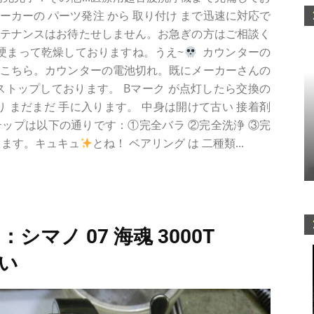
メーカーの パーツ発注 から 取り付け まで迅速に対応で
ンテナンスはお待たせしません。お急ぎの方はご相談く
が硬まって乾燥しておりますね。うえ~
カウンターの
はこちら。カウンターの電池切れ。既にメーカーさんの
ストップしております。 Bマーク が点灯したら交換の
り まだまだ 手に入ります。 中身は開けて古い 接着剤
ップは以下の通りです：①完全バラ ②完全洗浄 ③完
きます。キュキュ
とね！ ベアリング は 二種類...
シマノ 07 海魂 3000T
ない