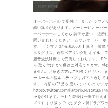
2025年8月30日
オーバーホール で受付けしました シマノ 07 
酷い異音があります。メーカーにオーバー
ーバーホールしてから 調子が悪い... 近所
問い合わせ ください。ムサシオーバーホ
す。 【シマノ 07海魂3000T】異音・
ル＆グリス、通常ベアリング用 オイル、ワ
超音波洗浄機まで完備しております。 PR:
ら 取り付け まで迅速に対応できます。特
ません。お急ぎの方はご相談ください。 ま
ーホールの基本ステップは以下の通りです
す。 内部の部品を磨いていくのです
https://twitter.com/kaitori634/s
浄をかけます。汚れと乾燥は一瞬で行えますヨ
ズリ にすり減っていた チタン製ドラグワ