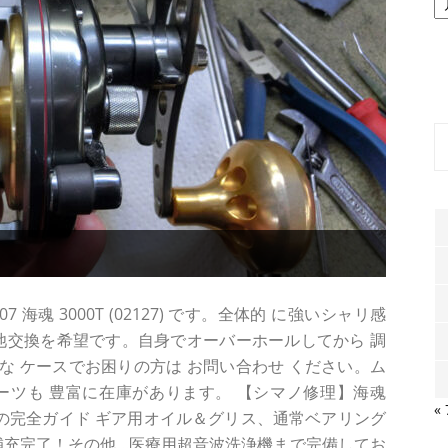
ー
カ
イ
ブ
海魂 3000T (02127) です。全体的 に強いシャリ感
池交換を希望です。自身でオーバーホールしてから 調
のような ケースでお困りの方は お問い合わせ ください。ム
ーツも 豊富に在庫があります。 【シマノ修理】海魂
«
換の完全ガイド ギア用オイル＆グリス、通常ベアリング
補充完了！その他...医療用超音波洗浄機まで完備してお