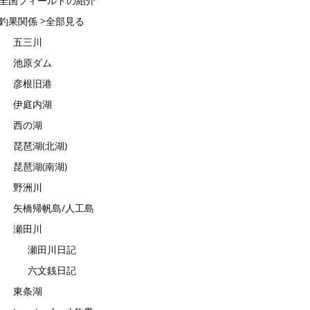
全国フィールドの紹介
釣果関係 >全部見る
五三川
池原ダム
彦根旧港
伊庭内湖
西の湖
琵琶湖(北湖)
琵琶湖(南湖)
野洲川
矢橋帰帆島/人工島
瀬田川
瀬田川日記
六文銭日記
東条湖