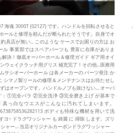
海魂 3000T (02127) です。ハンドルを回転させると
ホールと修理を頼んだが断られたそうです。自身でオ
に釣具店が無い... このような ケースでお困りの方は お
ール 事業部ではスペアパーツも 豊富に在庫がありま
故障も解決！徹底オーバーホール＆修理ガイド ギア用オイ
ンウェイクラッチ用グリス 補充完了！その他...医療用
 ムサシオーバーホール は各メーカーの パーツ発注 か
に シマノ製リールの修理＆メンテナンスはお待たせし
ずはオープンです。ハンドルノブも抜けない... オーバ
：①完全バラ ②完全洗浄 ③完全磨き上げ が基本で
が 真っ白なウエスがこんなに汚れてしまいます。
tatus/1466738758536282113 ボディも特殊な機材を用いて洗
~ ドラグワッシャー も 綺麗 に 掃除 します。ズリ
ッシャー... 当店オリジナルカーボンドラグワッシャー