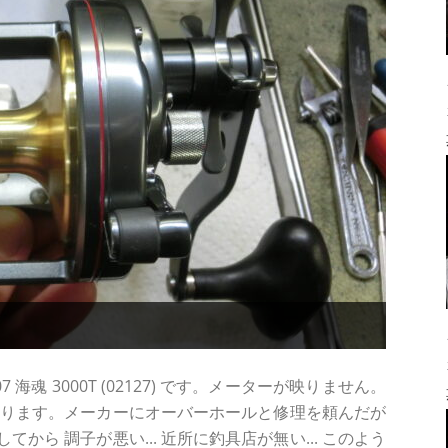
海魂 3000T (02127) です。メーターが映りません。
あります。メーカーにオーバーホールと修理を頼んだが
ら 調子が悪い... 近所に釣具店が無い... このよう