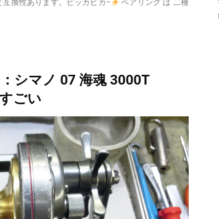
 と互換性あります。ピッカピカ~
ベアリング は 二種
シマノ 07 海魂 3000T
゙すごい