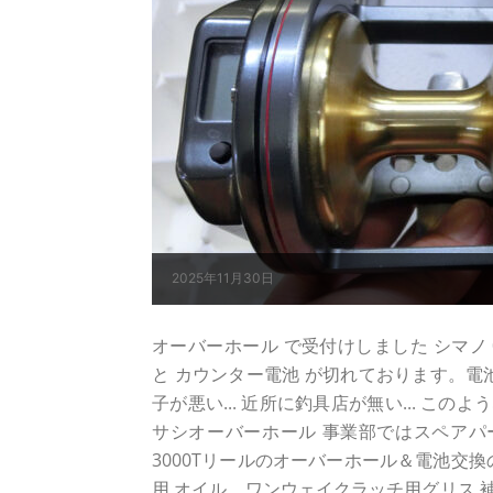
2025年11月30日
オーバーホール で受付けしました シマノ 07 
と カウンター電池 が切れております。電
子が悪い... 近所に釣具店が無い... こ
サシオーバーホール 事業部ではスペアパ
3000Tリールのオーバーホール＆電池交
用 オイル、ワンウェイクラッチ用グリス 