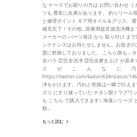
な ケースでお困りの方は お問い合わせ 
ツも 豊富に在庫があります。 釣りリール
と修理ポイント ギア用オイル＆グリス、通
補充完了！その他...医療用超音波洗浄機ま
メーカーの パーツ発注 から 取り付け 
ンテナンスはお待たせしません。お急ぎの
度に乾燥しておりました。 こちら側も..
全バラ ②完全洗浄 ③完全磨き上げ が基
スがこんなに
https://twitter.com/kaitori634/s
浄をかけます。汚れと乾燥は一瞬で行えますヨ
ズリ にすり減っていた チタン製ドラグワ
も こちら で購入できます♪ 海魂シリーズ
類...
もっと読む