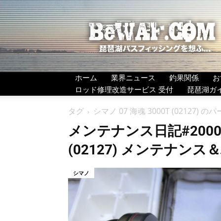
BeWAF
(ビ
ワ
エ
フ）
ホーム
業界ニュース
釣果関係
お
ロッド修理改造サービス 受付
琵琶湖ガ
タグ
シマノ 07 海魂 3000T (02127)
メンテナンス日記#2000：
(02127) メンテナンス
シマノ