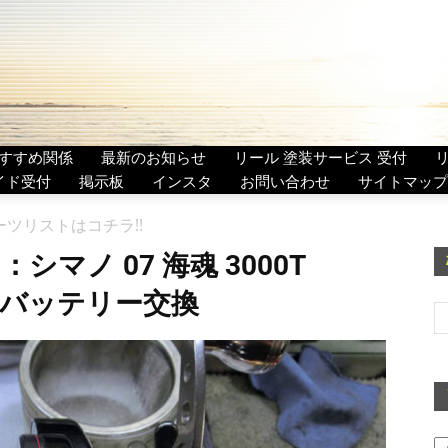
すすめ関係
最新のお知らせ
リール 塗装サービス 受付
イド受付
掲示板
インスタ
お問い合わせ
サイトマップ
 のパーツリストはコチラ!!
シマノ 07 海魂 3000T
＆バッテリー交換
ア