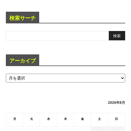
検索サーチ
アーカイブ
ア
ー
カ
イ
ブ
2026年8月
月
火
水
木
金
土
日