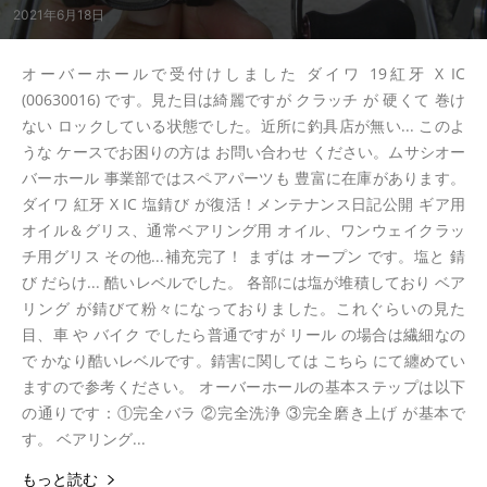
2021年6月18日
オーバーホールで受付けしました ダイワ 19紅牙 X IC
(00630016) です。見た目は綺麗ですが クラッチ が 硬くて 巻け
ない ロックしている状態でした。近所に釣具店が無い... このよ
うな ケースでお困りの方は お問い合わせ ください。ムサシオー
バーホール 事業部ではスペアパーツも 豊富に在庫があります。
ダイワ 紅牙 X IC 塩錆び が復活！メンテナンス日記公開 ギア用
オイル＆グリス、通常ベアリング用 オイル、ワンウェイクラッ
チ用グリス その他...補充完了！ まずは オープン です。塩と 錆
び だらけ... 酷いレベルでした。 各部には塩が堆積しており ベア
リング が錆びて粉々になっておりました。これぐらいの見た
目、車 や バイク でしたら普通ですが リール の場合は繊細なの
で かなり酷いレベルです。錆害に関しては こちら にて纏めてい
ますので参考ください。 オーバーホールの基本ステップは以下
の通りです：①完全バラ ②完全洗浄 ③完全磨き上げ が基本で
す。 ベアリング...
もっと読む