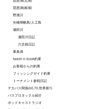
琵琶湖(北湖)
琵琶湖(南湖)
野洲川
矢橋帰帆島/人工島
瀬田川
瀬田川日記
六文銭日記
東条湖
tweet-n-book釣果
お客様からの釣果
フィッシングガイド釣果
トーナメント参戦日記
デカバス関係(60,70,世界新!!)
バスプロタックル紹介
ポッドキャストラジオ