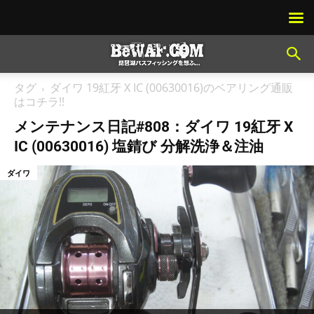
タグ
ダイワ 19紅牙 X IC (00630016)のベアリング通販
はコチラ!!
メンテナンス日記#808：ダイワ 19紅牙 X
IC (00630016) 塩錆び 分解洗浄＆注油
ダイワ