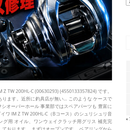
ー
カ
イ
ブ
200HL-C (00630293) (4550133357824) です。
ります。近所に釣具店が無い... このような ケースで
サシオーバーホール 事業部ではスペアパーツも 豊富に
IM Z TW 200HL-C（Bコース）のシュリシュリ音
«
ング用 オイル、ワンウェイクラッチ用グリス 補充完
備しております。 まずはオープンです。 ベアリングから