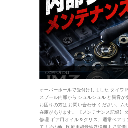
2026年6月25日
オーバーホールで受付けしました ダイワ IM Z TW 
スプール内部から シュルシュル と異音があ
お困りの方は お問い合わせ ください。ム
在庫があります。 【メンテナンス記録】ダイワ 
修理 ギア用オイル＆グリス、通常ベアリ
了！その他...医療用超音波洗浄機まで完