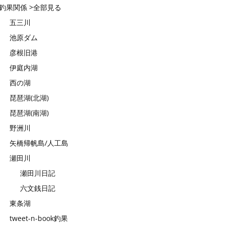
釣果関係 >全部見る
五三川
池原ダム
彦根旧港
伊庭内湖
西の湖
琵琶湖(北湖)
琵琶湖(南湖)
野洲川
矢橋帰帆島/人工島
瀬田川
瀬田川日記
六文銭日記
東条湖
tweet-n-book釣果