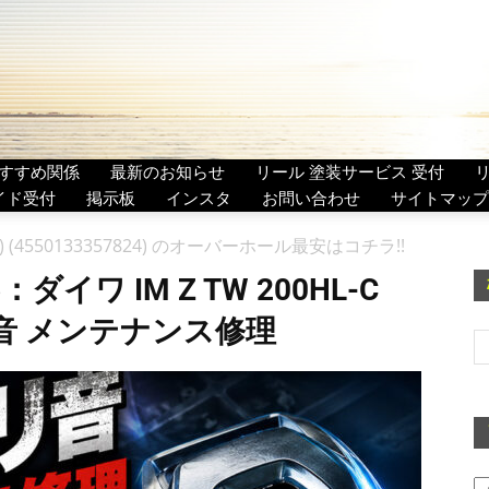
すすめ関係
最新のお知らせ
リール 塗装サービス 受付
イド受付
掲示板
インスタ
お問い合わせ
サイトマップ
0293) (4550133357824) のオーバーホール最安はコチラ!!
イワ IM Z TW 200HL-C
ュリ音 メンテナンス修理
ア