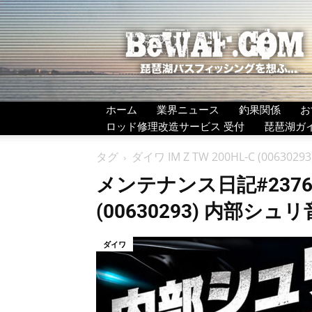
BeWAF
(ビ
ワ
エ
フ）
ホーム
業界ニュース
釣果関係
お
ロッド修理改造サービス 受付
琵琶湖ガ
タグ
ダイワ IM Z TW 200HL-C (0063
メンテナンス日記#2376：ダ
(00630293) 内部シ
ダイワ