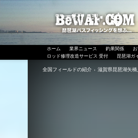
BeWAF
(ビ
ワ
エ
フ）
ホーム
業界ニュース
釣果関係
お
ロッド修理改造サービス 受付
琵琶湖ガ
全国フィールドの紹介
滋賀県琵琶湖矢橋人