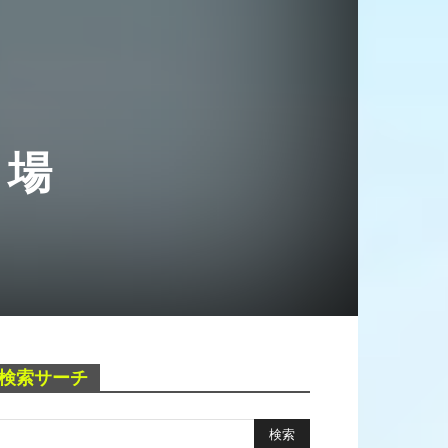
ト場
検索サーチ