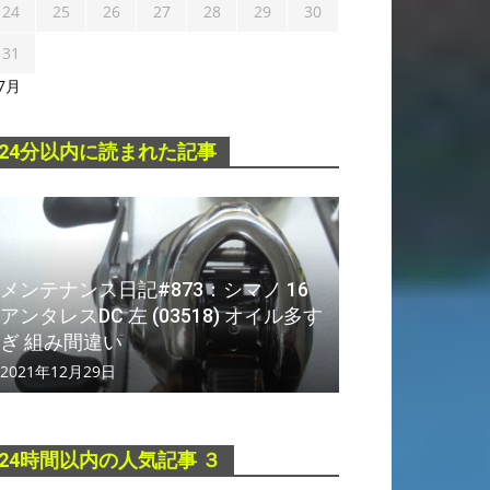
24
25
26
27
28
29
30
31
 7月
24分以内に読まれた記事
メンテナンス日記#873：シマノ 16
アンタレスDC 左 (03518) オイル多す
ぎ 組み間違い
2021年12月29日
24時間以内の人気記事 ３