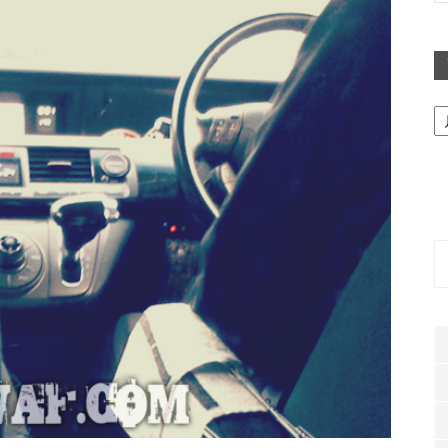
ア
ー
カ
イ
ブ