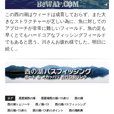
この西の湖はウィードは成育しておらず、また大
きなストラクチャーが乏しい為に、魚に対しての
アプローチが非常に難しいフィールド。魚の足も
早くとてもハードコアなフィッシングフィールド
でもあると思う。川さんお疲れ様でした。明日に
続く…
タグ
琵琶湖西の湖
琵琶湖西の湖バス釣り
西の湖
西の湖トムソーヤ
西ノ湖バス
西の湖バスフィッシング
西の湖バス釣り
西の湖バス釣りポイント
西の湖釣果