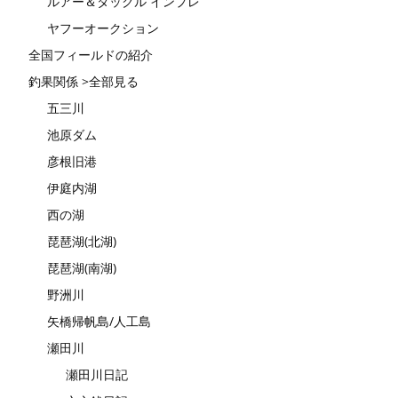
ルアー＆タックル インプレ
ヤフーオークション
全国フィールドの紹介
釣果関係 >全部見る
五三川
池原ダム
彦根旧港
伊庭内湖
西の湖
琵琶湖(北湖)
琵琶湖(南湖)
野洲川
矢橋帰帆島/人工島
瀬田川
瀬田川日記