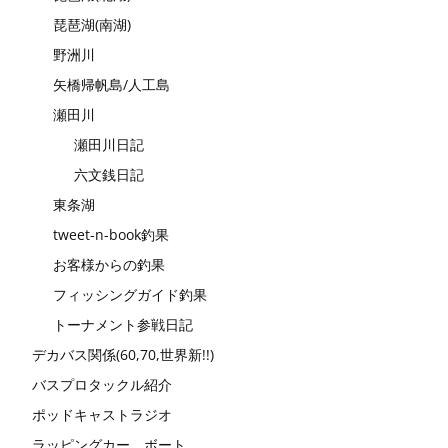
琵琶湖(南湖)
野洲川
矢橋帰帆島/人工島
瀬田川
瀬田川日記
六文銭日記
東条湖
tweet-n-book釣果
お客様からの釣果
フィッシングガイド釣果
トーナメント参戦日記
デカバス関係(60,70,世界新!!)
バスプロタックル紹介
ポッドキャストラジオ
ラッピングカー、ボート