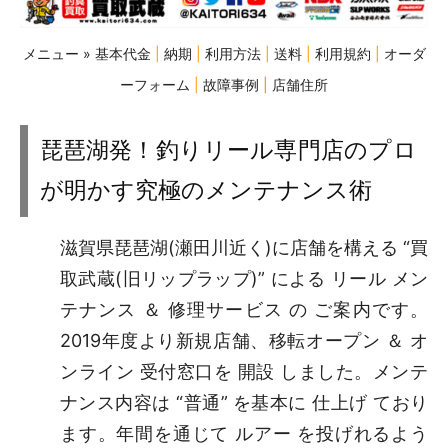
メニュー »
基本代金
|
納期
|
利用方法
|
送料
|
利用規約
|
オーダ
ーフォーム
|
故障事例
|
店舗住所
琵琶湖発！釣りリール専門店のプロ
が明かす究極のメンテナンス術
滋賀県琵琶湖(瀬田川近く)に店舗を構える “買
取武蔵(旧リップラップ)” による リール メン
テナンス ＆ 修理サービス の ご案内です。
2019年度より新規店舗、移転オープン ＆ オ
ンライン 受付窓口を 開設 しました。メンテ
ナンス内容は “普通” を基本に 仕上げ ており
ます。年間を通じて ルアー を投げれるよう