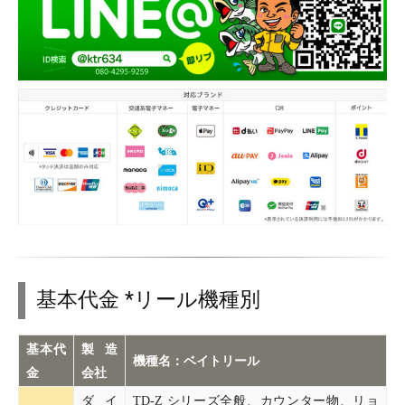
基本代金 *リール機種別
基本代
製造
機種名：ベイトリール
金
会社
ダイ
TD-Z シリーズ全般、カウンター物、リョ