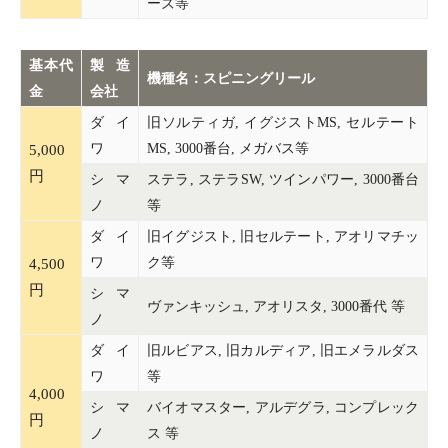
ーズ等
基本代
製造
機種名：スピニングリール
金
会社
ダイ
旧ソルティガ, イグジストMS, セルテート
ワ
MS, 3000番台, メガバス等
5,000
円
シマ
ステラ, ステラSW, ツインパワー, 3000番台
ノ
等
ダイ
旧イグジスト, 旧セルテート, アオリマチッ
ワ
ク等
4,500
円
シマ
ヴァンキッシュ, アオリスタ, 3000番代 等
ノ
ダイ
旧ルビアス, 旧カルディア, 旧エメラルダス
ワ
等
4,000
シマ
バイオマスター, アルデグラ, コンプレック
円
ノ
ス 等