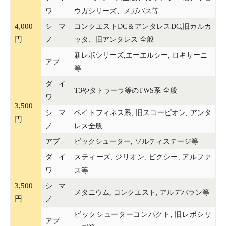
ワ
ウガシリーズ、メガバス等
4,000
シマ
コンクエストDC＆アンタレスDC,旧カルカ
円
ノ
ッタ、旧アンタレス 全般
新レボシリーズ,エーエルシー, ロキサーニ
アブ
等
ダイ
T3やタトゥーラ等のTWS系 全般
ワ
3,500
シマ
ベイトフィネス系, 旧スコーピオン, アンタ
円
ノ
レス全般
アブ
ビックシューター, ソルティステージ等
ダイ
スティーズ, ジリオン, ピクシー, アルファ
ワ
ス等
3,500
シマ
メタニウム, コンクエスト, アルデバラン等
円
ノ
ビックシューターコンパクト, 旧レボシリ
アブ